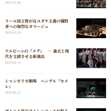
2025-07-04
リール国立管が反ユダヤ主義の犠牲
者への強烈なオマージュ
2025-03-19
ケルビーニの『メデ』 ─ 過去と現
代を交錯させる新演出
2025-02-13
シャンゼリゼ劇場 ヘンデル『セメ
レ』
2025-02-12
ガルニエ宮でクルレンツィスが振る