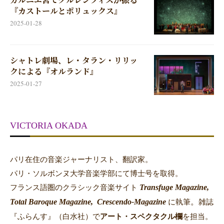
『カストールとポリュックス』
2025-01-28
シャトレ劇場、レ・タラン・リリッ
クによる『オルランド』
2025-01-27
VICTORIA OKADA
パリ在住の音楽ジャーナリスト、翻訳家。
パリ・ソルボンヌ大学音楽学部にて博士号を取得。
Transfuge Magazine,
フランス語圏のクラシック音楽サイト
Total Baroque Magazine,
Crescendo-Magazine
。
に執筆
雑誌
『ふらんす』（白水社）で
アート・スペクタクル欄
を担当。