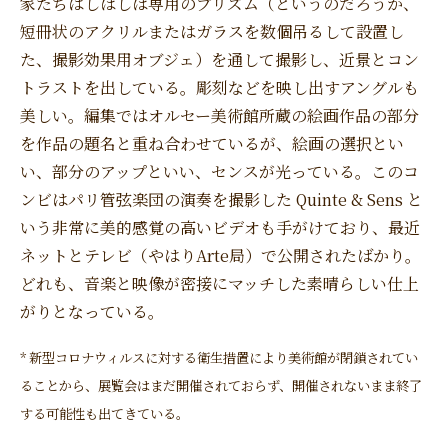
家たちはしばしば専用のプリズム（というのだろうか、
短冊状のアクリルまたはガラスを数個吊るして設置し
た、撮影効果用オブジェ）を通して撮影し、近景とコン
トラストを出している。彫刻などを映し出すアングルも
美しい。編集ではオルセー美術館所蔵の絵画作品の部分
を作品の題名と重ね合わせているが、絵画の選択とい
い、部分のアップといい、センスが光っている。このコ
ンビはパリ管弦楽団の演奏を撮影した Quinte & Sens と
いう非常に美的感覚の高いビデオも手がけており、最近
ネットとテレビ（やはりArte局）で公開されたばかり。
どれも、音楽と映像が密接にマッチした素晴らしい仕上
がりとなっている。
* 新型コロナウィルスに対する衛生措置により美術館が閉鎖されてい
ることから、展覧会はまだ開催されておらず、開催されないまま終了
する可能性も出てきている。