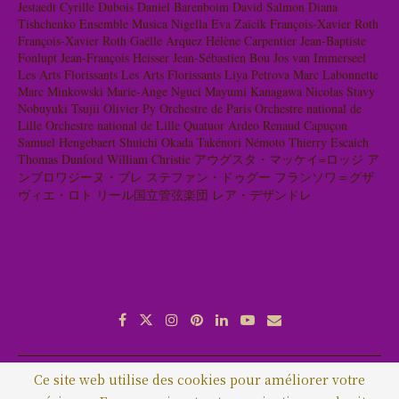
Jestaedt
Cyrille Dubois
Daniel Barenboim
David Salmon
Diana
Tishchenko
Ensemble Musica Nigella
Eva Zaïcik
François-Xavier Roth
François-Xavier Roth
Gaëlle Arquez
Hélène Carpentier
Jean-Baptiste
Fonlupt
Jean-François Heisser
Jean-Sébastien Bou
Jos van Immerseel
Les Arts Florissants
Les Arts Florissants
Liya Petrova
Marc Labonnette
Marc Minkowski
Marie-Ange Nguci
Mayumi Kanagawa
Nicolas Stavy
Nobuyuki Tsujii
Olivier Py
Orchestre de Paris
Orchestre national de
Lille
Orchestre national de Lille
Quatuor Ardeo
Renaud Capuçon
Samuel Hengebaert
Shuichi Okada
Takénori Némoto
Thierry Escaich
Thomas Dunford
William Christie
アウグスタ・マッケイ=ロッジ
ア
ンブロワジーヌ・ブレ
ステファン・ドゥグー
フランソワ＝グザ
ヴィエ・ロト
リール国立管弦楽団
レア・デザンドレ
Ce site web utilise des cookies pour améliorer votre
About me
コンタクト