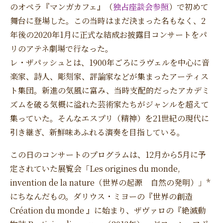
のオペラ『マンガカフェ』（
独占座談会参照
）で初めて
舞台に登場した。この当時はまだ決まった名もなく、2
年後の2020年1月に正式な結成お披露目コンサートをパ
リのアテネ劇場で行なった。
レ・ザパッシュとは、1900年ごろにラヴェルを中心に音
楽家、詩人、彫刻家、評論家などが集まったアーティス
ト集団。新進の気風に富み、当時支配的だったアカデミ
ズムを破る気概に溢れた芸術家たちがジャンルを超えて
集っていた。そんなエスプリ（精神）を21世紀の現代に
引き継ぎ、新鮮味あふれる演奏を目指している。
この日のコンサートのプログラムは、12月から5月に予
定されていた展覧会「Les origines du monde,
invention de la nature（世界の起源 自然の発明）」*
にちなんだもの。ダリウス・ミヨーの『世界の創造
Création du monde 』に始まり、ザヴァロの『絶滅動