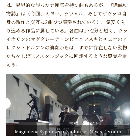
は、異界的な湿った雰囲気を持つ曲もあるが、『絶滅動
物誌』は（今回、ミヨー、ラヴェル、そしてザヴァロ自
身の新作と交互に2曲づつ演奏されている）、気安く入
り込める作品に属している。各曲は1〜2分と短く、ヴァ
イオリンのマグダレーナ・シピニエフスキとチェロのア
レクシ・ドルアンの演奏からは、すでに存在しない動物
たちをしばしノスタルジックに回想するような感覚を覚
える。
Magdalena Sypniewski (violon) et Alexis Derouin