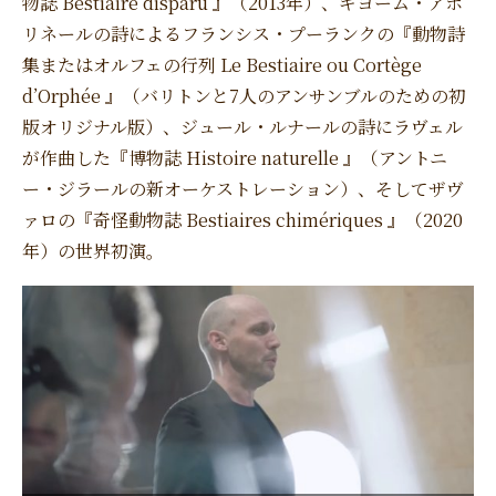
物誌 Bestiaire disparu 』（2013年）、ギヨーム・アポ
リネールの詩によるフランシス・プーランクの『動物詩
集またはオルフェの行列 Le Bestiaire ou Cortège
d’Orphée 』（バリトンと7人のアンサンブルのための初
版オリジナル版）、ジュール・ルナールの詩にラヴェル
が作曲した『博物誌 Histoire naturelle 』（アントニ
ー・ジラールの新オーケストレーション）、そしてザヴ
ァロの『奇怪動物誌 Bestiaires chimériques 』（2020
年）の世界初演。