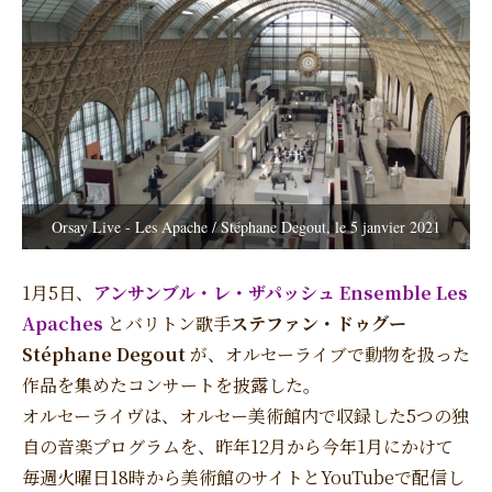
Orsay Live - Les Apache / Stéphane Degout, le 5 janvier 2021
1月5日、
アンサンブル・レ・ザパッシュ Ensemble Les
Apaches
とバリトン歌手
ステファン・ドゥグー
Stéphane Degout
が、オルセーライブで動物を扱った
作品を集めたコンサートを披露した。
オルセーライヴは、オルセー美術館内で収録した5つの独
自の音楽プログラムを、昨年12月から今年1月にかけて
毎週火曜日18時から美術館のサイトとYouTubeで配信し