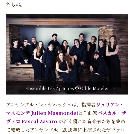
たもの。
Ensemble Les Apaches © Odile Motelet
アンサンブル・レ・ザパッシュは、指揮者
ジュリアン・
マスモンデ Julien Masmondet
と作曲家
パスカル・ザ
ヴァロ Pascal Zavaro
が若く優れた音楽家たちを集め
て結成したアンサンブル。2018年に上演されたザヴァロ