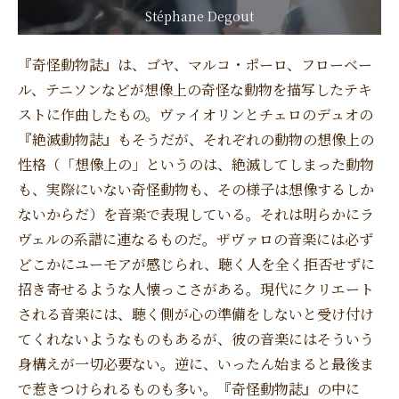
Stéphane Degout
『奇怪動物誌』は、ゴヤ、マルコ・ポーロ、フローベー
ル、テニソンなどが想像上の奇怪な動物を描写したテキ
ストに作曲したもの。ヴァイオリンとチェロのデュオの
『絶滅動物誌』もそうだが、それぞれの動物の想像上の
性格（「想像上の」というのは、絶滅してしまった動物
も、実際にいない奇怪動物も、その様子は想像するしか
ないからだ）を音楽で表現している。それは明らかにラ
ヴェルの系譜に連なるものだ。ザヴァロの音楽には必ず
どこかにユーモアが感じられ、聴く人を全く拒否せずに
招き寄せるような人懐っこさがある。現代にクリエート
される音楽には、聴く側が心の準備をしないと受け付け
てくれないようなものもあるが、彼の音楽にはそういう
身構えが一切必要ない。逆に、いったん始まると最後ま
で惹きつけられるものも多い。『奇怪動物誌』の中に