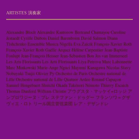
ARTISTES 演奏家
Alexandre Bloch
Alexandre Kantorow
Bertrand Chamayou
Caroline
Jestaedt
Cyrille Dubois
Daniel Barenboim
David Salmon
Diana
Tishchenko
Ensemble Musica Nigella
Eva Zaïcik
François-Xavier Roth
François-Xavier Roth
Gaëlle Arquez
Hélène Carpentier
Jean-Baptiste
Fonlupt
Jean-François Heisser
Jean-Sébastien Bou
Jos van Immerseel
Les Arts Florissants
Les Arts Florissants
Liya Petrova
Marc Labonnette
Marc Minkowski
Marie-Ange Nguci
Mayumi Kanagawa
Nicolas Stavy
Nobuyuki Tsujii
Olivier Py
Orchestre de Paris
Orchestre national de
Lille
Orchestre national de Lille
Quatuor Ardeo
Renaud Capuçon
Samuel Hengebaert
Shuichi Okada
Takénori Némoto
Thierry Escaich
Thomas Dunford
William Christie
アウグスタ・マッケイ=ロッジ
ア
ンブロワジーヌ・ブレ
ステファン・ドゥグー
フランソワ＝グザ
ヴィエ・ロト
リール国立管弦楽団
レア・デザンドレ