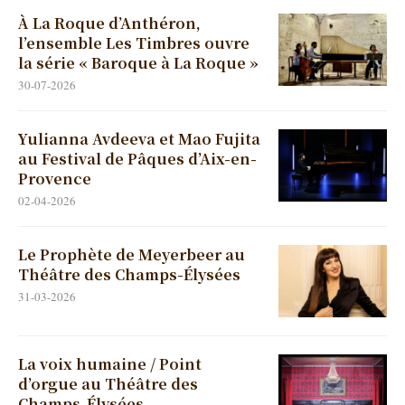
À La Roque d’Anthéron,
l’ensemble Les Timbres ouvre
la série « Baroque à La Roque »
30-07-2026
Yulianna Avdeeva et Mao Fujita
au Festival de Pâques d’Aix-en-
Provence
02-04-2026
Le Prophète de Meyerbeer au
Théâtre des Champs-Élysées
31-03-2026
La voix humaine / Point
d’orgue au Théâtre des
Champs-Élysées