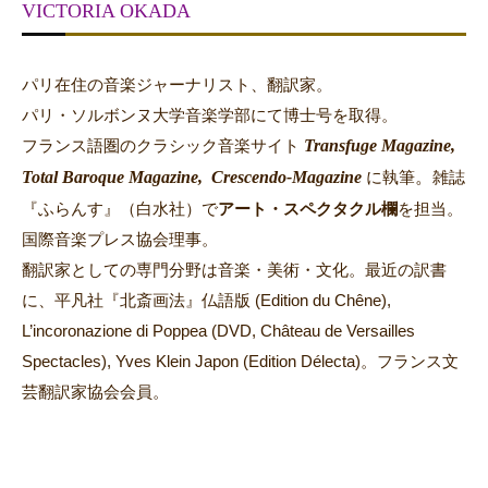
VICTORIA OKADA
パリ在住の音楽ジャーナリスト、翻訳家。
パリ・ソルボンヌ大学音楽学部にて博士号を取得。
Transfuge Magazine,
フランス語圏のクラシック音楽サイト
Total Baroque Magazine,
Crescendo-Magazine
。
に執筆
雑誌
『ふらんす』（白水社）で
アート・スペクタクル欄
を担当。
国際音楽プレス協会理事。
翻訳家としての専門分野は音楽・美術・文化。最近の訳書
に、平凡社『北斎画法』仏語版 (Edition du Chêne),
L’incoronazione di Poppea (DVD, Château de Versailles
Spectacles), Yves Klein Japon (Edition Délecta)。フランス文
芸翻訳家協会会員。