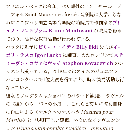
アリエル・ベックは今年、パリ郊外のサン＝モール＝デ
＝フォセ Saint-Maure-des-fossés 音楽院に入学。ちな
みにここはパリ国立高等音楽院の前院長で作曲家の
ブリ
ュノ・マントヴァニ Bruno Mantovani
が院長を務め
ており、活発な教育活動が行われている。
ベックは近年は
ビリー・エイディ Billy Eidi
および
イー
ゴリ・ラスコ Igor Lazko
に師事、またロンドンで
ステ
ィーヴン・コヴァセヴッチ Stephen Kovacevich
のレ
ッスンも受けている。2018年にはスイスのジュニアショ
パンコンクールで1位大賞を得ており、時々演奏活動も行
なっている。
彼女のプログラムはショパンのバラード第1番、ラヴェル
の《鏡》から「洋上の小舟」、これらと交互に彼女自身
の作曲による《マルタへのマズルカ
Mazurka pour
Martha
》と《規則正しい感傷、外交的なインヴェンシ
ョン
D’une sentimentalité régulière – Invention