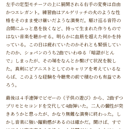
左手の定型モチーフの上に展開される右手の変奏は自由
かつエレガント。練習曲はアルゲリッチの火のような性
格をそのまま受け継いだような演奏だ。駆け巡る音符の
合間にふっと息を抜くなど、持って生まれた作りもので
はない音楽を聴かせる。明らかに血筋を超えた何かを持
っている。この日は疲れていたのかそれとも緊張してい
たのか、ショパンのうち2曲でいわゆる「暗譜がとん
で」しまったが、その場をなんとか繋げて状況を脱し
た。真剣にピアニストとしてのキャリアを考えているな
らば、このような経験を今聴衆の前で積むのも有益であ
ろう。
最後は４手連弾でビゼーの《子供の遊び》から、2曲ずつ
プリモとセコンドを交代して4曲弾いた。二人の個性が突
きあうかと思ったが、かなり無難な演奏に終わった。し
かし音楽に強い躍動感があるのは確かだ。聞けば、すで