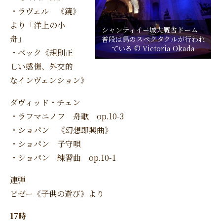
・ラヴェル 《鏡》
より「洋上の小
シャンティイー城大厩舎ドーム
舟」
普段は馬のスペクタクルが行われ
ている © Victoria Okada
・ベック《規則正
しい感傷、外交的
なインヴェンション》
ダヴィッド・チェン
・ラフマニノフ 舟歌 op.10-3
・ショパン 《幻想即興曲》
・ショパン 子守唄
・ショパン 練習曲 op.10-1
連弾
ビゼー《子供の遊び》より
17時