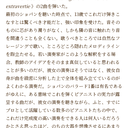
extravertie
》の2曲を弾いた。
最初のショパンを聴いた時点で、13歳でこれだけ弾きこ
なすとは驚くべき才能だと、強い印象を受けた。音その
ものに芯があり濁りがなく、しかも隣の音に触れたり音
を間違うことも全くない。歌うべきところでは自然なフ
レージングで歌い、ところどころ隠れたメロディライン
を際立たせる。若い演奏家がこのような解釈をする場
合、教師のアイデアをそのまま真似していると思われる
ことが多いのだが、彼女の演奏はそうではなく、彼女自
身が曲を緻密に分析した上で全体を組み立てているのが
よくわかる演奏だ。ショパンのバラード1番は有名である
がゆえに、ある意味でこれを弾くピアニストの実力が露
呈する曲だが、彼女の演奏を聴きながら、ふと、すでに
プロとして活躍している数多のピアニストたちの中で、
これだけ完成度の高い演奏をできる人は何人いるだろう
かとさえ思ったほど、のちの大器を想像させるにあまり