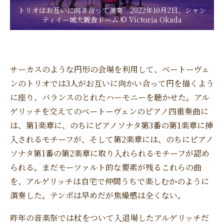
トリオはお互いに向き合って演奏 2022年10月2日、シャン
ティイー城大厩舎ドーム © Victoria Okada
サーカスのような円形の会場を利用して、ベートーヴェ
ンのトリオでは3人がお互いに向かい合って円を描くよう
に座り、バランスのとれたハーモニーを聴かせた。アル
ゲリッチを交えてのベートーヴェンのピアノ四重奏曲に
は、第1楽章に、のちにピアノソナタ第3番の第1楽章に挿
入されるモチーフが、そして第2楽章には、のちにピアノ
ソナタ第1番の第2楽章に取り入れられるモチーフが認め
られる。まだモーツァルト的な要素が残るこれらの曲
を、アルゲリッチは自宅で仲間うちで楽しむかのように
演奏した。テンポは早めだが焦燥感は全くない。
昨年の音楽祭では杖をついて入退場したアルゲリッチだ