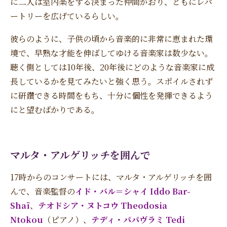
に二人は室内楽をする決まった仲間がおり、ともにレパ
ートリーを広げているらしい。
彼らのように、子供の頃から音楽的に非常に恵まれた環
境で、早熟な才能を伸ばしてゆける音楽家は数少ない。
聴く側としては10年後、20年後にどのような音楽家に成
長しているかを見てみたいと強く思う。スポイルされず
に研鑽できる時間をもち、十分に個性を発揮できるよう
にと望むばかりである。
マルタ・アルゲリッチを囲んで
17時からのコンサートには、マルタ・アルゲリッチを囲
んで、音楽監督の
イド・バル＝シャイ Iddo Bar-
Shaï
、
テオドシア・ヌトコウ Theodosia
Ntokou
（ピアノ）、
テディ・パパヴラミ Tedi