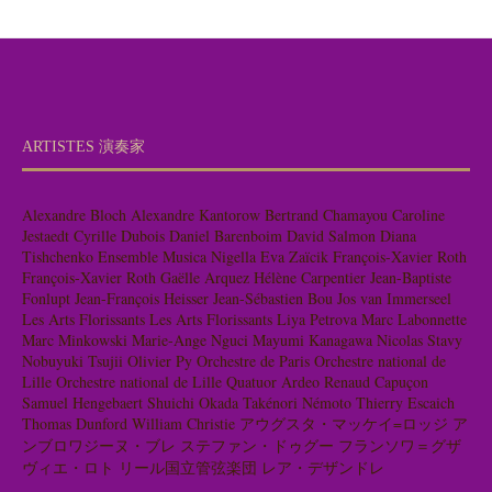
ARTISTES 演奏家
Alexandre Bloch
Alexandre Kantorow
Bertrand Chamayou
Caroline
Jestaedt
Cyrille Dubois
Daniel Barenboim
David Salmon
Diana
Tishchenko
Ensemble Musica Nigella
Eva Zaïcik
François-Xavier Roth
François-Xavier Roth
Gaëlle Arquez
Hélène Carpentier
Jean-Baptiste
Fonlupt
Jean-François Heisser
Jean-Sébastien Bou
Jos van Immerseel
Les Arts Florissants
Les Arts Florissants
Liya Petrova
Marc Labonnette
Marc Minkowski
Marie-Ange Nguci
Mayumi Kanagawa
Nicolas Stavy
Nobuyuki Tsujii
Olivier Py
Orchestre de Paris
Orchestre national de
Lille
Orchestre national de Lille
Quatuor Ardeo
Renaud Capuçon
Samuel Hengebaert
Shuichi Okada
Takénori Némoto
Thierry Escaich
Thomas Dunford
William Christie
アウグスタ・マッケイ=ロッジ
ア
ンブロワジーヌ・ブレ
ステファン・ドゥグー
フランソワ＝グザ
ヴィエ・ロト
リール国立管弦楽団
レア・デザンドレ