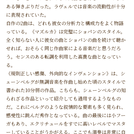
ある弾きぶりだった。ラヴェルでは音楽の流動性が十分
に表現されていた。
自作の2曲は、どれも彼女の分析力と構成力をよく物語
っている。《マズルカ》は完璧にショパンのスタイル。
全く知らない人に彼女の曲とショパンの曲を続けて聴か
せれば、おそらく同じ作曲家による音楽だと思うだろ
う。センスのある転調を利用した高貴な曲となってい
る。
《規則正しい感傷、外向的なインヴェンション》は、シ
ェーンベルグが無調音楽を作曲し始めた頃のスタイルで
書かれた10分弱の作品。こちらも、シェーンベルグの知
られざる作品といって紹介しても通用するようなもの
だ。これにベルグのような叙情的な要素も多く見られ、
感受性に跳んだ秀作となっている。曲の最後には小フー
ガもあり、エクリチュールをすでに高いレベルでマスタ
ーしていることがうかがえる。ここでも演奏は非常に自