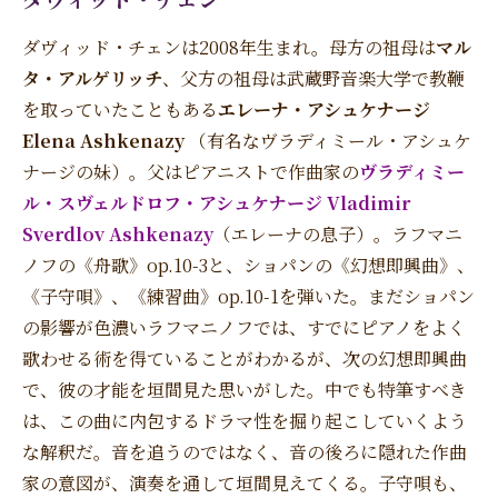
ダヴィッド・チェンは2008年生まれ。母方の祖母は
マル
タ・アルゲリッチ
、父方の祖母は武蔵野音楽大学で教鞭
を取っていたこともある
エレーナ・アシュケナージ
Elena Ashkenazy
（有名なヴラディミール・アシュケ
ナージの妹）。父はピアニストで作曲家の
ヴラディミー
ル・スヴェルドロフ・アシュケナージ Vladimir
Sverdlov Ashkenazy
（エレーナの息子）。ラフマニ
ノフの《舟歌》op.10-3と、ショパンの《幻想即興曲》、
《子守唄》、《練習曲》op.10-1を弾いた。まだショパン
の影響が色濃いラフマニノフでは、すでにピアノをよく
歌わせる術を得ていることがわかるが、次の幻想即興曲
で、彼の才能を垣間見た思いがした。中でも特筆すべき
は、この曲に内包するドラマ性を掘り起こしていくよう
な解釈だ。音を追うのではなく、音の後ろに隠れた作曲
家の意図が、演奏を通して垣間見えてくる。子守唄も、