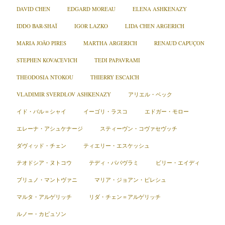
DAVID CHEN
EDGARD MOREAU
ELENA ASHKENAZY
IDDO BAR-SHAÏ
IGOR LAZKO
LIDA CHEN ARGERICH
MARIA JOÃO PIRES
MARTHA ARGERICH
RENAUD CAPUÇON
STEPHEN KOVACEVICH
TEDI PAPAVRAMI
THEODOSIA NTOKOU
THIERRY ESCAICH
VLADIMIR SVERDLOV ASHKENAZY
アリエル・ベック
イド・バル＝シャイ
イーゴリ・ラスコ
エドガー・モロー
エレーナ・アシュケナージ
スティーヴン・コヴァセヴッチ
ダヴィッド・チェン
ティエリー・エスケッシュ
テオドシア・ヌトコウ
テディ・パパヴラミ
ビリー・エイディ
ブリュノ・マントヴァニ
マリア・ジョアン・ピレシュ
マルタ・アルゲリッチ
リダ・チェン＝アルゲリッチ
ルノー・カピュソン