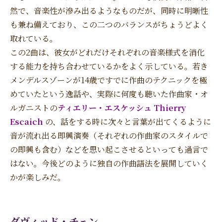
然で、音楽性が滲み出るようなものだが、同時に明晰性
も兼ね備えており、この二つのバランスがちょうどよく
取れている。
この2曲は、彼女がどれだけそれぞれの音楽様式を消化
する能力を持ち合わせているかをよく示している。若き
メンデルスゾーンが14歳ですでに作曲のテクニックを極
めていたという逸話や、実際に何度も聴いた作曲家・オ
ルガニストの
ティエリー・エスケッシュ Thierry
Escaich
の、話をする時に次々と言葉が出てくるように
音が流れ出る即興演奏（それぞれの作曲家のスタイルで
の即興も含む）などを思い起こさせるといっても過言で
はない。今後どのように独自の作曲語法を展開していく
かが楽しみだ。
ダヴィッド・チェン