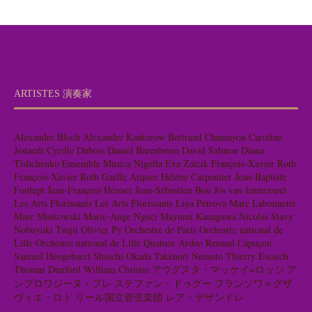
ARTISTES 演奏家
Alexandre Bloch
Alexandre Kantorow
Bertrand Chamayou
Caroline
Jestaedt
Cyrille Dubois
Daniel Barenboim
David Salmon
Diana
Tishchenko
Ensemble Musica Nigella
Eva Zaïcik
François-Xavier Roth
François-Xavier Roth
Gaëlle Arquez
Hélène Carpentier
Jean-Baptiste
Fonlupt
Jean-François Heisser
Jean-Sébastien Bou
Jos van Immerseel
Les Arts Florissants
Les Arts Florissants
Liya Petrova
Marc Labonnette
Marc Minkowski
Marie-Ange Nguci
Mayumi Kanagawa
Nicolas Stavy
Nobuyuki Tsujii
Olivier Py
Orchestre de Paris
Orchestre national de
Lille
Orchestre national de Lille
Quatuor Ardeo
Renaud Capuçon
Samuel Hengebaert
Shuichi Okada
Takénori Némoto
Thierry Escaich
Thomas Dunford
William Christie
アウグスタ・マッケイ=ロッジ
ア
ンブロワジーヌ・ブレ
ステファン・ドゥグー
フランソワ＝グザ
ヴィエ・ロト
リール国立管弦楽団
レア・デザンドレ