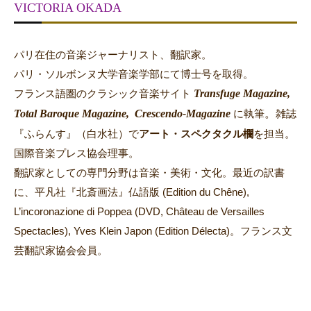
VICTORIA OKADA
パリ在住の音楽ジャーナリスト、翻訳家。
パリ・ソルボンヌ大学音楽学部にて博士号を取得。
Transfuge Magazine,
フランス語圏のクラシック音楽サイト
Total Baroque Magazine,
Crescendo-Magazine
。
に執筆
雑誌
『ふらんす』（白水社）で
アート・スペクタクル欄
を担当。
国際音楽プレス協会理事。
翻訳家としての専門分野は音楽・美術・文化。最近の訳書
に、平凡社『北斎画法』仏語版 (Edition du Chêne),
L’incoronazione di Poppea (DVD, Château de Versailles
Spectacles), Yves Klein Japon (Edition Délecta)。フランス文
芸翻訳家協会会員。