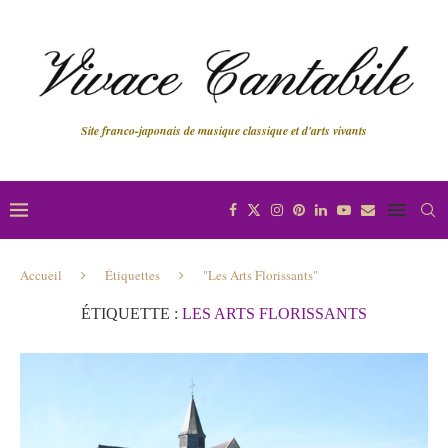
Site franco-japonais de musique classique et d'arts vivants
Accueil
Étiquettes
"Les Arts Florissants"
ÉTIQUETTE :
LES ARTS FLORISSANTS