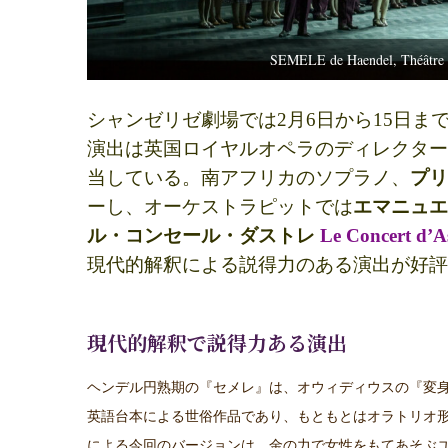
SEMELE de Haendel, Théâtre
シャンゼリゼ劇場では
2
月
6
日から
15
日ま
演出は英国ロイヤルオペラのディレクター
当している。南アフリカのソプラノ、
プ
ーし、オーケストラピットでは
エマニュ
ル・コンセール・ダストレ
Le Concert d’A
現代的解釈による説得力のある演出が好評
現代的解釈で説得力ある演出
ヘンデル円熟期の『セメレ』は、オウィディウスの『変
英語台本による世俗作品であり、もともとはオラトリオ
による今回のバージョンは、金の力で女性をもてあそぶ