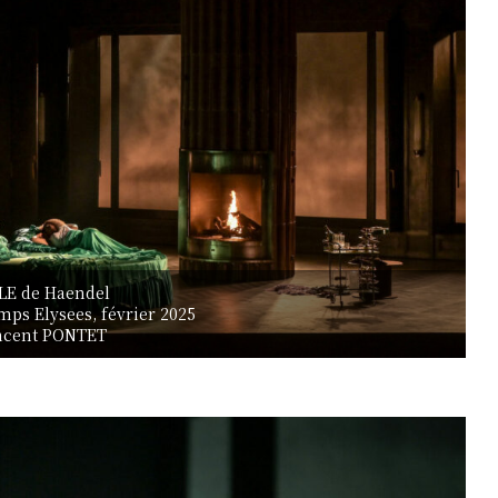
LE de Haendel
ps Elysees, février 2025
ncent PONTET