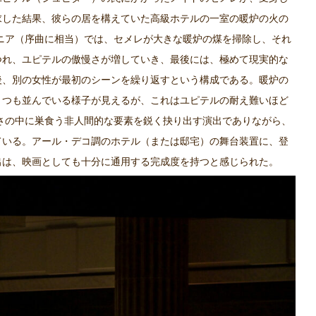
求した結果、彼らの居を構えていた高級ホテルの一室の暖炉の火の
ニア（序曲に相当）では、セメレが大きな暖炉の煤を掃除し、それ
つれ、ユピテルの傲慢さが増していき、最後には、極めて現実的な
後、別の女性が最初のシーンを繰り返すという構成である。暖炉の
くつも並んでいる様子が見えるが、これはユピテルの耐え難いほど
さの中に巣食う非人間的な要素を鋭く抉り出す演出でありながら、
ている。アール・デコ調のホテル（または邸宅）の舞台装置に、登
出は、映画としても十分に通用する完成度を持つと感じられた。