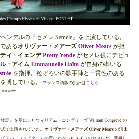
 des Champs Elysées © Vincent PONTET
でヘンデルの『セメレ
Semele
』を上演している。
である
オリヴァー・メアーズ
Oliver Mears
が担
リティ・イェンデ
Pretty Yende
がセメレ役にデビュ
エル・アイム
Emmanuelle Haïm
が自身の率いる
strée
を指揮。粒ぞろいの歌手陣と一貫性のある
を博している。
フランス語版の批評は
こちら
*****
William Congreve
身物語』を基にしたウィリアム・コングリーヴ
の
Oliver Mears
形式で上演されていた。
オリヴァー・メアーズ
の演出
ユピテル（ジュピター）の罠にかかったメイドのセメレが、変身し