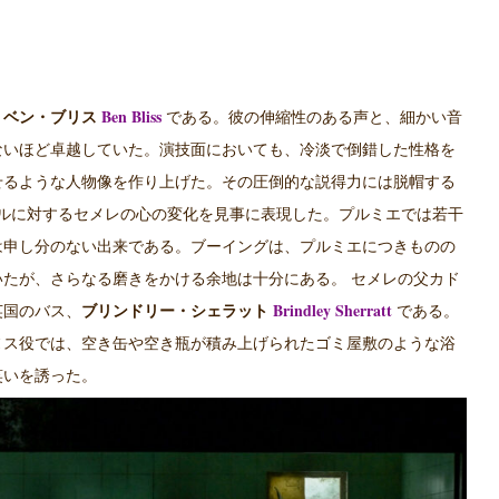
Ben Bliss
、
ベン・ブリス
である。彼の伸縮性のある声と、細かい音
ないほど卓越していた。演技面においても、冷淡で倒錯した性格を
せるような人物像を作り上げた。その圧倒的な説得力には脱帽する
ルに対するセメレの心の変化を見事に表現した。プルミエでは若干
は申し分のない出来である。ブーイングは、プルミエにつきものの
いたが、さらなる磨きをかける余地は十分にある。
セメレの父カド
Brindley Sherratt
英国のバス、
ブリンドリー・シェラット
である。
ヌス役では、空き缶や空き瓶が積み上げられたゴミ屋敷のような浴
笑いを誘った。