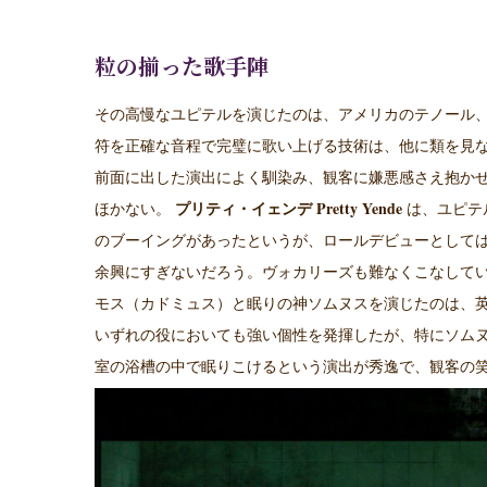
粒の揃った歌手陣
その高慢なユピテルを演じたのは、アメリカのテノール
符を正確な音程で完璧に歌い上げる技術は、他に類を見
前面に出した演出によく馴染み、観客に嫌悪感さえ抱か
Pretty Yende
ほかない。
プリティ・イェンデ
は、ユピテ
のブーイングがあったというが、ロールデビューとして
余興にすぎないだろう。ヴォカリーズも難なくこなして
モス（カドミュス）と眠りの神ソムヌスを演じたのは、
いずれの役においても強い個性を発揮したが、特にソム
室の浴槽の中で眠りこけるという演出が秀逸で、観客の