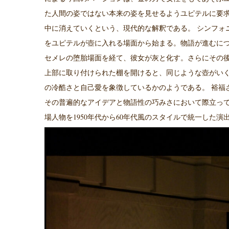
た人間の姿ではない本来の姿を見せるようユピテルに要
中に消えていくという、現代的な解釈である。
シンフォ
をユピテルが壺に入れる場面から始まる。物語が進むに
セメレの堕胎場面を経て、彼女が灰と化す。さらにその
上部に取り付けられた棚を開けると、同じような壺がい
の冷酷さと自己愛を象徴しているかのようである。
裕福
その普遍的なアイデアと物語性の巧みさにおいて際立っ
1950
60
場人物を
年代から
年代風のスタイルで統一した演