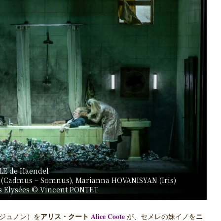
LE de Haendel
 (Cadmus – Somnus), Marianna HOVANISYAN (Iris)
s Elysées © Vincent PONTET
Alice Coote
ジュノン）を
アリス・クート
が、セメレの妹イノを
ニ