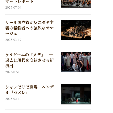
サートレポート
2025-07-04
リール国立管が反ユダヤ主
義の犠牲者への強烈なオマ
ージュ
2025-03-19
ケルビーニの『メデ』 ─
過去と現代を交錯させる新
演出
2025-02-13
シャンゼリゼ劇場 ヘンデ
ル『セメレ』
2025-02-12