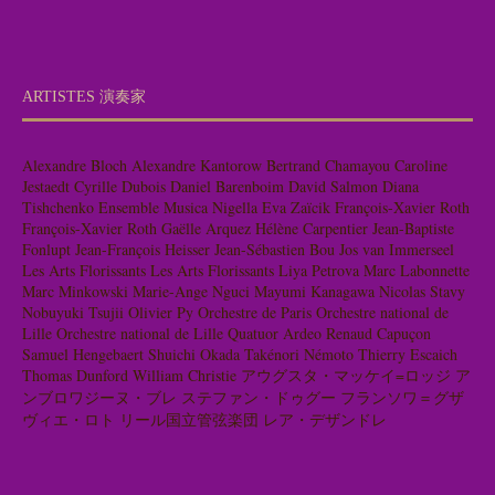
ARTISTES 演奏家
Alexandre Bloch
Alexandre Kantorow
Bertrand Chamayou
Caroline
Jestaedt
Cyrille Dubois
Daniel Barenboim
David Salmon
Diana
Tishchenko
Ensemble Musica Nigella
Eva Zaïcik
François-Xavier Roth
François-Xavier Roth
Gaëlle Arquez
Hélène Carpentier
Jean-Baptiste
Fonlupt
Jean-François Heisser
Jean-Sébastien Bou
Jos van Immerseel
Les Arts Florissants
Les Arts Florissants
Liya Petrova
Marc Labonnette
Marc Minkowski
Marie-Ange Nguci
Mayumi Kanagawa
Nicolas Stavy
Nobuyuki Tsujii
Olivier Py
Orchestre de Paris
Orchestre national de
Lille
Orchestre national de Lille
Quatuor Ardeo
Renaud Capuçon
Samuel Hengebaert
Shuichi Okada
Takénori Némoto
Thierry Escaich
Thomas Dunford
William Christie
アウグスタ・マッケイ=ロッジ
ア
ンブロワジーヌ・ブレ
ステファン・ドゥグー
フランソワ＝グザ
ヴィエ・ロト
リール国立管弦楽団
レア・デザンドレ