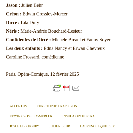
Jason :
Julien Behr
Créon :
Edwin Crossley-Mercer
Dircé :
Lila Dufy
Néris :
Marie-Andrée Bouchard-Lesieur
Confidentes de Dircé :
Michèle Bréant et Fanny Soyer
Les deux enfants :
Edna Nancy et Erwan Chevreux
Caroline Frossard, comédienne
Paris, Opéra-Comique, 12 février 2025
ACCENTUS
CHRISTOPHE GRAPPERON
EDWIN CROSSLEY-MERCER
INSULA ORCHESTRA
JOYCE EL-KHOURY
JULIEN BEHR
LAURENCE EQUILBEY