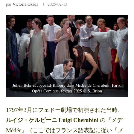
par
Victoria Okada
2025-02-13
Julien Behr et Joyce El-Khoury dans Médée de Cherubini, Paris,
Opéra Comique, février 2025 © S. Brion
1797
年
3
月にフェドー劇場で初演された当時、
ルイジ・ケルビーニ Luigi Cherubini
の『メデ
Médée
』（ここではフランス語表記に従い「メ