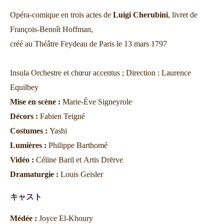
Opéra-comique en trois actes de
Luigi Cherubini
, livret de
François-Benoît Hoffman,
créé au Théâtre Feydeau de Paris le 13 mars 1797
Insula Orchestre et chœur accentus ; Direction : Laurence
Equilbey
Mise en scène :
Marie-Ève Signeyrole
Décors :
Fabien Teigné
Costumes :
Yashi
Lumières :
Philippe Barthomé
Vidéo :
Céline Baril et Artis Drērve
Dramaturgie :
Louis Geisler
キャスト
Médée :
Joyce El-Khoury