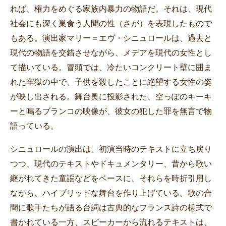
れば、権力をめぐる家族内暴力の物語だ。それは、現代
社会にも深く巣食う人間の性（さが）を表現したもので
もある。演出家マリー＝エヴ・シニュロールは、過去と
現代の物語を交錯させながら、メデアを現代の女性とし
て描いている。冒頭では、冷たいコンクリート壁に囲ま
れた牢獄の中で、子供を殺したことに絶望する女性の姿
が映し出される。舞台奥に投影された、空っぽのキーキ
ーと鳴るブランコの映像が、彼女の犯した罪を無言で物
語っている。
シニュロールの演出は、初演当時のテキストに立ち戻り
つつ、現代のテキストやドキュメンタリー、昔から歌い
継がれてきた童謡などをベースに、それらを時折引用し
ながら、ハイブリッドな舞台を作り上げている。歌の合
間に歌手たちが語る台詞は古典的なフランス詩の様式で
書かれている一方、スピーカーから流れるテキストは、