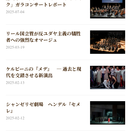
ク」ガラコンサートレポート
2025-07-04
リール国立管が反ユダヤ主義の犠牲
者への強烈なオマージュ
2025-03-19
ケルビーニの『メデ』 ─ 過去と現
代を交錯させる新演出
2025-02-13
シャンゼリゼ劇場 ヘンデル『セメ
レ』
2025-02-12