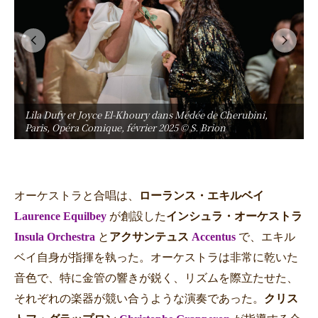
Lila Dufy et Joyce El-Khoury dans Médée de Cherubini,
Paris, Opéra Comique, février 2025 © S. Brion
オーケストラと合唱は、
ローランス・エキルベイ
Laurence Equilbey
が創設した
インシュラ・オーケストラ
Insula Orchestra
と
アクサンテュス
Accentus
で、エキル
ベイ自身が指揮を執った。オーケストラは非常に乾いた
音色で、特に金管の響きが鋭く、リズムを際立たせた、
それぞれの楽器が競い合うような演奏であった。
クリス