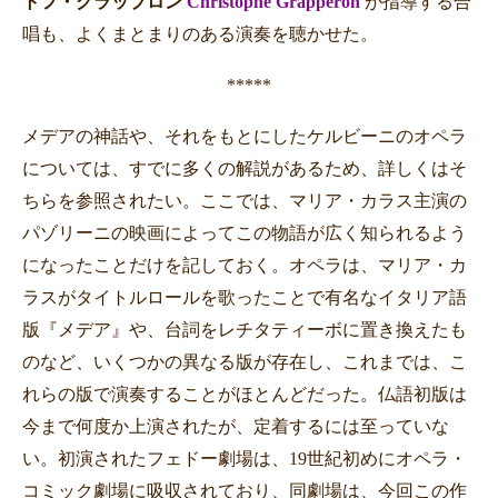
トフ・グラップロン
Christophe Grapperon
が指導する合
唱も、よくまとまりのある演奏を聴かせた。
*****
メデアの神話や、それをもとにしたケルビーニのオペラ
については、すでに多くの解説があるため、詳しくはそ
ちらを参照されたい。ここでは、マリア・カラス主演の
パゾリーニの映画によってこの物語が広く知られるよう
になったことだけを記しておく。オペラは、マリア・カ
ラスがタイトルロールを歌ったことで有名なイタリア語
版『メデア』や、台詞をレチタティーボに置き換えたも
のなど、いくつかの異なる版が存在し、これまでは、こ
れらの版で演奏することがほとんどだった。仏語初版は
今まで何度か上演されたが、定着するには至っていな
い。初演されたフェドー劇場は、
19
世紀初めにオペラ・
コミック劇場に吸収されており、同劇場は、今回この作