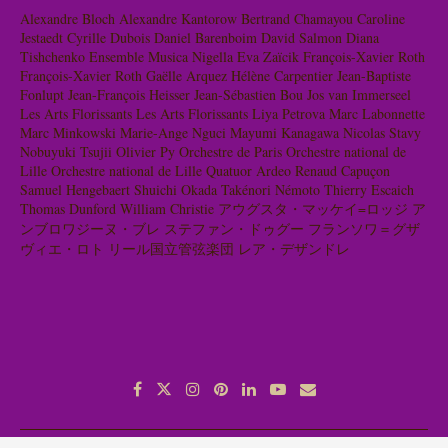
Alexandre Bloch
Alexandre Kantorow
Bertrand Chamayou
Caroline
Jestaedt
Cyrille Dubois
Daniel Barenboim
David Salmon
Diana
Tishchenko
Ensemble Musica Nigella
Eva Zaïcik
François-Xavier Roth
François-Xavier Roth
Gaëlle Arquez
Hélène Carpentier
Jean-Baptiste
Fonlupt
Jean-François Heisser
Jean-Sébastien Bou
Jos van Immerseel
Les Arts Florissants
Les Arts Florissants
Liya Petrova
Marc Labonnette
Marc Minkowski
Marie-Ange Nguci
Mayumi Kanagawa
Nicolas Stavy
Nobuyuki Tsujii
Olivier Py
Orchestre de Paris
Orchestre national de
Lille
Orchestre national de Lille
Quatuor Ardeo
Renaud Capuçon
Samuel Hengebaert
Shuichi Okada
Takénori Némoto
Thierry Escaich
Thomas Dunford
William Christie
アウグスタ・マッケイ=ロッジ
ア
ンブロワジーヌ・ブレ
ステファン・ドゥグー
フランソワ＝グザ
ヴィエ・ロト
リール国立管弦楽団
レア・デザンドレ