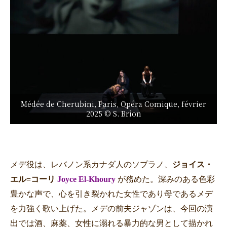
Médée de Cherubini, Paris, Opéra Comique, février
2025 © S. Brion
メデ役は、レバノン系カナダ人のソプラノ、
ジョイス・
エル
=コ
ーリ
Joyce El-Khoury
が務めた。深みのある色彩
豊かな声で、心を引き裂かれた女性であり母であるメデ
を力強く歌い上げた。メデの前夫ジャゾンは、今回の演
出では酒、麻薬、女性に溺れる暴力的な男として描かれ