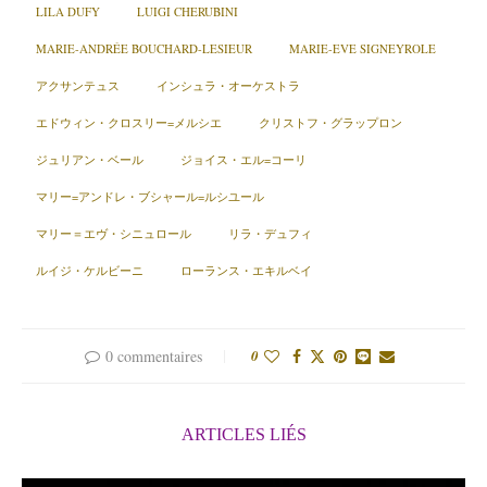
LILA DUFY
LUIGI CHERUBINI
MARIE-ANDRÉE BOUCHARD-LESIEUR
MARIE-EVE SIGNEYROLE
アクサンテュス
インシュラ・オーケストラ
エドウィン・クロスリー=メルシエ
クリストフ・グラップロン
ジュリアン・ベール
ジョイス・エル=コーリ
マリー=アンドレ・ブシャール=ルシユール
マリー＝エヴ・シニュロール
リラ・デュフィ
ルイジ・ケルビーニ
ローランス・エキルベイ
0 commentaires
0
ARTICLES LIÉS