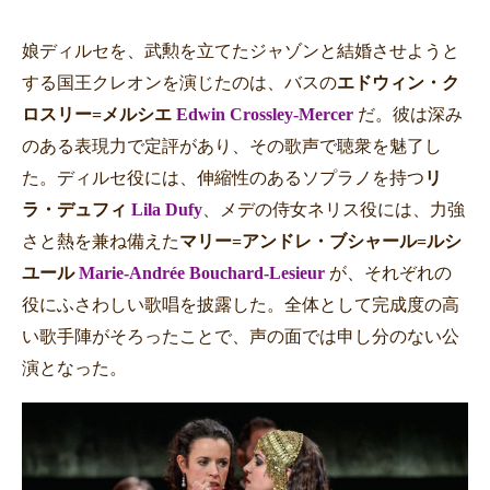
娘ディルセを、武勲を立てたジャゾンと結婚させようと
する国王クレオンを演じたのは、バスの
エドウィン・ク
ロスリー
=
メルシエ
Edwin Crossley-Mercer
だ。彼は深み
のある表現力で定評があり、その歌声で聴衆を魅了し
た。ディルセ役には、伸縮性のあるソプラノを持つ
リ
ラ・デュフィ
Lila Dufy
、メデの侍女ネリス役には、力強
さと熱を兼ね備えた
マリー
=
アンドレ・ブシャール
=
ルシ
ユール
Marie-Andrée Bouchard-Lesieur
が、それぞれの
役にふさわしい歌唱を披露した。全体として完成度の高
い歌手陣がそろったことで、声の面では申し分のない公
演となった。