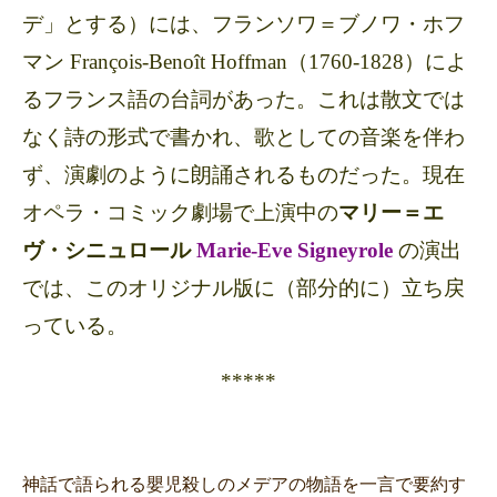
デ」とする）には、フランソワ＝ブノワ・ホフ
マン François-Benoît Hoffman（
1760-1828
）によ
るフランス語の台詞があった。これは散文では
なく詩の形式で書かれ、歌としての音楽を伴わ
ず、演劇のように朗誦されるものだった。現在
オペラ・コミック劇場で上演中の
マリー＝エ
ヴ・シニュロール
Marie-Eve Signeyrole
の演出
では、このオリジナル版に（部分的に）立ち戻
っている。
*****
神話で語られる嬰児殺しのメデアの物語を一言で要約す