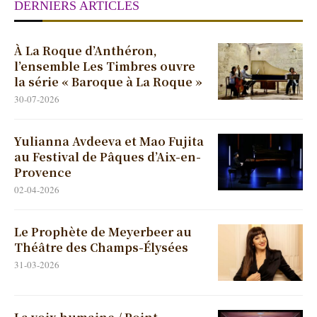
DERNIERS ARTICLES
À La Roque d’Anthéron,
l’ensemble Les Timbres ouvre
la série « Baroque à La Roque »
30-07-2026
Yulianna Avdeeva et Mao Fujita
au Festival de Pâques d’Aix-en-
Provence
02-04-2026
Le Prophète de Meyerbeer au
Théâtre des Champs-Élysées
31-03-2026