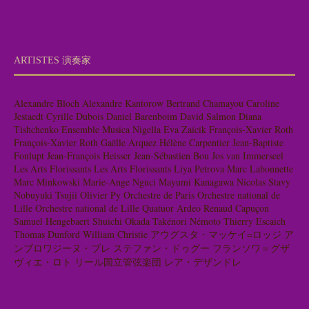
ARTISTES 演奏家
Alexandre Bloch
Alexandre Kantorow
Bertrand Chamayou
Caroline
Jestaedt
Cyrille Dubois
Daniel Barenboim
David Salmon
Diana
Tishchenko
Ensemble Musica Nigella
Eva Zaïcik
François-Xavier Roth
François-Xavier Roth
Gaëlle Arquez
Hélène Carpentier
Jean-Baptiste
Fonlupt
Jean-François Heisser
Jean-Sébastien Bou
Jos van Immerseel
Les Arts Florissants
Les Arts Florissants
Liya Petrova
Marc Labonnette
Marc Minkowski
Marie-Ange Nguci
Mayumi Kanagawa
Nicolas Stavy
Nobuyuki Tsujii
Olivier Py
Orchestre de Paris
Orchestre national de
Lille
Orchestre national de Lille
Quatuor Ardeo
Renaud Capuçon
Samuel Hengebaert
Shuichi Okada
Takénori Némoto
Thierry Escaich
Thomas Dunford
William Christie
アウグスタ・マッケイ=ロッジ
ア
ンブロワジーヌ・ブレ
ステファン・ドゥグー
フランソワ＝グザ
ヴィエ・ロト
リール国立管弦楽団
レア・デザンドレ