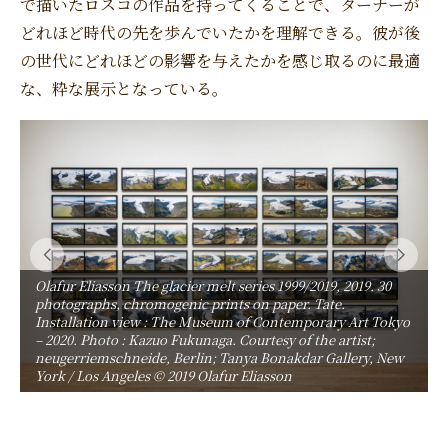
で描いたロスコの作品を持ってくることで、ターナーが
どれほど時代の先を歩んでいたかを理解できる。彼が後
の世代にどれほどの影響を与えたかを感じ取るのに最適
な、粋な展示となっている。
Olafur Eliasson The glacier melt series 1999/2019, 2019. 30
photographs, chromogenic prints on paper. Tate.
ド
Installation view : The Museum of Contemporary Art Tokyo
– 2020. Photo : Kazuo Fukunaga. Courtesy of the artist;
neugerriemschneide, Berlin; Tanya Bonakdar Gallery, New
York / Los Angeles © 2019 Olafur Eliasson