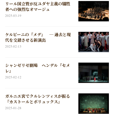
リール国立管が反ユダヤ主義の犠牲
者への強烈なオマージュ
2025-03-19
ケルビーニの『メデ』 ─ 過去と現
代を交錯させる新演出
2025-02-13
シャンゼリゼ劇場 ヘンデル『セメ
レ』
2025-02-12
ガルニエ宮でクルレンツィスが振る
『カストールとポリュックス』
2025-01-28