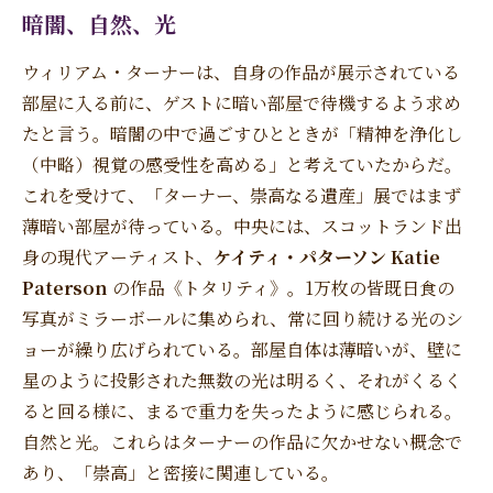
暗闇、自然、光
ウィリアム・ターナーは、自身の作品が展示されている
部屋に入る前に、ゲストに暗い部屋で待機するよう求め
たと言う。暗闇の中で過ごすひとときが「精神を浄化し
（中略）視覚の感受性を高める」と考えていたからだ。
これを受けて、「ターナー、崇高なる遺産」展ではまず
薄暗い部屋が待っている。中央には、スコットランド出
身の現代アーティスト、
ケイティ・パターソン Katie
Paterson
の作品《トタリティ》。1万枚の皆既日食の
写真がミラーボールに集められ、常に回り続ける光のシ
ョーが繰り広げられている。部屋自体は薄暗いが、壁に
星のように投影された無数の光は明るく、それがくるく
ると回る様に、まるで重力を失ったように感じられる。
自然と光。これらはターナーの作品に欠かせない概念で
あり、「崇高」と密接に関連している。