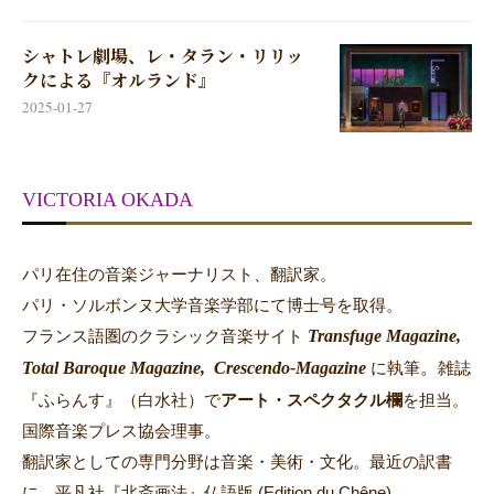
シャトレ劇場、レ・タラン・リリッ
クによる『オルランド』
2025-01-27
VICTORIA OKADA
パリ在住の音楽ジャーナリスト、翻訳家。
パリ・ソルボンヌ大学音楽学部にて博士号を取得。
Transfuge Magazine,
フランス語圏のクラシック音楽サイト
Total Baroque Magazine,
Crescendo-Magazine
。
に執筆
雑誌
『ふらんす』（白水社）で
アート・スペクタクル欄
を担当。
国際音楽プレス協会理事。
翻訳家としての専門分野は音楽・美術・文化。最近の訳書
に、平凡社『北斎画法』仏語版 (Edition du Chêne),