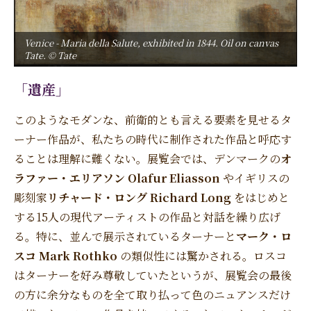
Venice - Maria della Salute, exhibited in 1844. Oil on canvas
Tate. © Tate
「遺産」
このようなモダンな、前衛的とも言える要素を見せるタ
ーナー作品が、私たちの時代に制作された作品と呼応す
ることは理解に難くない。展覧会では、デンマークの
オ
ラファー・エリアソン Olafur Eliasson
やイギリスの
彫刻家
リチャード・ロング Richard Long
をはじめと
する15人の現代アーティストの作品と対話を繰り広げ
る。特に、並んで展示されているターナーと
マーク・ロ
スコ Mark Rothko
の類似性には驚かされる。ロスコ
はターナーを好み尊敬していたというが、展覧会の最後
の方に余分なものを全て取り払って色のニュアンスだけ