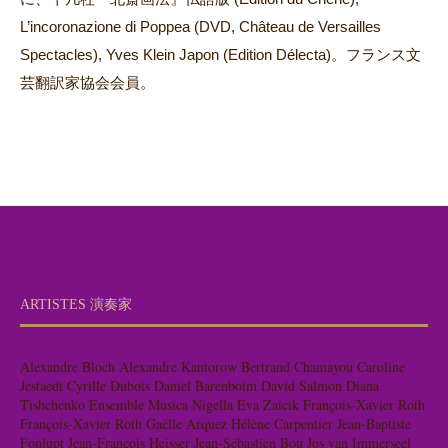
L’incoronazione di Poppea (DVD, Château de Versailles
Spectacles), Yves Klein Japon (Edition Délecta)。フランス文
芸翻訳家協会会員。
ARTISTES 演奏家
Alexandre Bloch
Alexandre Kantorow
Bertrand Chamayou
Caroline
Jestaedt
Cyrille Dubois
Daniel Barenboim
David Salmon
Diana
Tishchenko
Ensemble Musica Nigella
Eva Zaïcik
François-Xavier Roth
François-Xavier Roth
Gaëlle Arquez
Hélène Carpentier
Jean-Baptiste
Fonlupt
Jean-François Heisser
Jean-Sébastien Bou
Jos van Immerseel