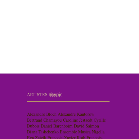
ARTISTES 演奏家
Alexandre Bloch
Alexandre Kantorow
Bertrand Chamayou
Caroline Jestaedt
Cyrille
Dubois
Daniel Barenboim
David Salmon
Diana Tishchenko
Ensemble Musica Nigella
Eva Zaïcik
François-Xavier Roth
François-