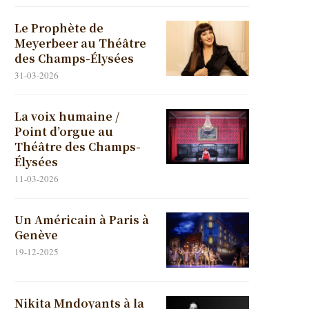
Le Prophète de
Meyerbeer au Théâtre
des Champs-Élysées
31-03-2026
La voix humaine /
Point d’orgue au
Théâtre des Champs-
Élysées
11-03-2026
Un Américain à Paris à
Genève
19-12-2025
Nikita Mndoyants à la