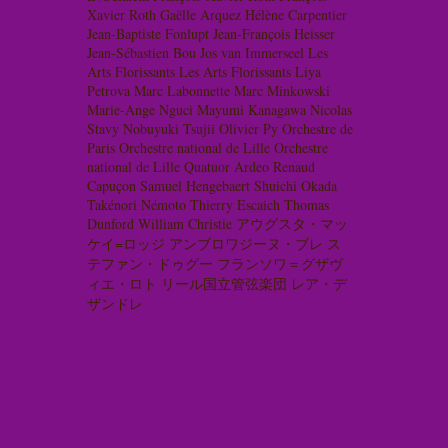
Xavier Roth
Gaëlle Arquez
Hélène Carpentier
Jean-Baptiste Fonlupt
Jean-François Heisser
Jean-Sébastien Bou
Jos van Immerseel
Les
Arts Florissants
Les Arts Florissants
Liya
Petrova
Marc Labonnette
Marc Minkowski
Marie-Ange Nguci
Mayumi Kanagawa
Nicolas
Stavy
Nobuyuki Tsujii
Olivier Py
Orchestre de
Paris
Orchestre national de Lille
Orchestre
national de Lille
Quatuor Ardeo
Renaud
Capuçon
Samuel Hengebaert
Shuichi Okada
Takénori Némoto
Thierry Escaich
Thomas
Dunford
William Christie
アウグスタ・マッ
ケイ=ロッジ
アンブロワジーヌ・ブレ
ス
テファン・ドゥグー
フランソワ＝グザヴ
ィエ・ロト
リール国立管弦楽団
レア・デ
ザンドレ