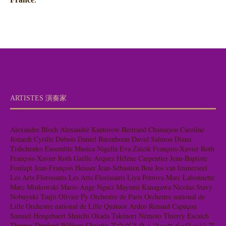
ARTISTES 演奏家
Alexandre Bloch
Alexandre Kantorow
Bertrand Chamayou
Caroline
Jestaedt
Cyrille Dubois
Daniel Barenboim
David Salmon
Diana
Tishchenko
Ensemble Musica Nigella
Eva Zaïcik
François-Xavier Roth
François-Xavier Roth
Gaëlle Arquez
Hélène Carpentier
Jean-Baptiste
Fonlupt
Jean-François Heisser
Jean-Sébastien Bou
Jos van Immerseel
Les Arts Florissants
Les Arts Florissants
Liya Petrova
Marc Labonnette
Marc Minkowski
Marie-Ange Nguci
Mayumi Kanagawa
Nicolas Stavy
Nobuyuki Tsujii
Olivier Py
Orchestre de Paris
Orchestre national de
Lille
Orchestre national de Lille
Quatuor Ardeo
Renaud Capuçon
Samuel Hengebaert
Shuichi Okada
Takénori Némoto
Thierry Escaich
Thomas Dunford
William Christie
アウグスタ・マッケイ=ロッジ
ア