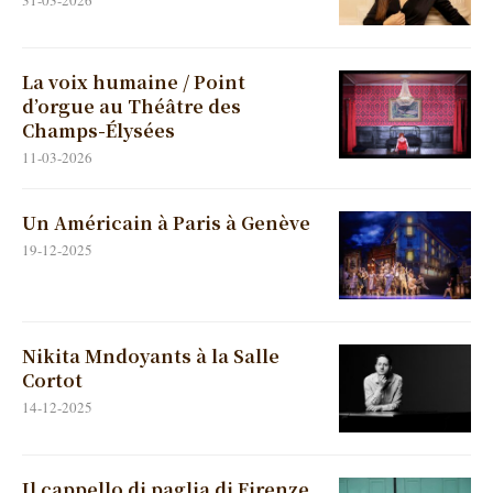
d’orgue au Théâtre des
Champs-Élysées
11-03-2026
Un Américain à Paris à Genève
19-12-2025
Nikita Mndoyants à la Salle
Cortot
14-12-2025
Il cappello di paglia di Firenze
à Liège
30-11-2025