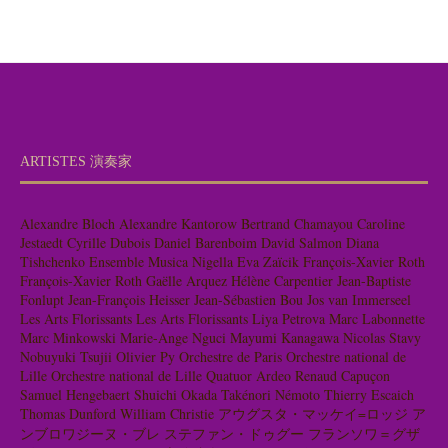
ARTISTES 演奏家
Alexandre Bloch
Alexandre Kantorow
Bertrand Chamayou
Caroline
Jestaedt
Cyrille Dubois
Daniel Barenboim
David Salmon
Diana
Tishchenko
Ensemble Musica Nigella
Eva Zaïcik
François-Xavier Roth
François-Xavier Roth
Gaëlle Arquez
Hélène Carpentier
Jean-Baptiste
Fonlupt
Jean-François Heisser
Jean-Sébastien Bou
Jos van Immerseel
Les Arts Florissants
Les Arts Florissants
Liya Petrova
Marc Labonnette
Marc Minkowski
Marie-Ange Nguci
Mayumi Kanagawa
Nicolas Stavy
Nobuyuki Tsujii
Olivier Py
Orchestre de Paris
Orchestre national de
Lille
Orchestre national de Lille
Quatuor Ardeo
Renaud Capuçon
Samuel Hengebaert
Shuichi Okada
Takénori Némoto
Thierry Escaich
Thomas Dunford
William Christie
アウグスタ・マッケイ=ロッジ
ア
ンブロワジーヌ・ブレ
ステファン・ドゥグー
フランソワ＝グザ
ヴィエ・ロト
リール国立管弦楽団
レア・デザンドレ