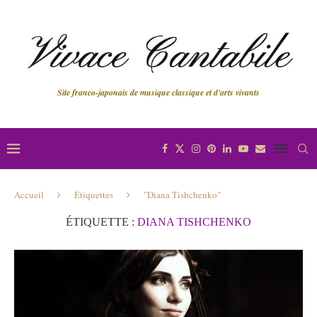
Site franco-japonais de musique classique et d'arts vivants
Accueil
Étiquettes
"Diana Tishchenko"
ÉTIQUETTE :
DIANA TISHCHENKO