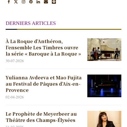
DERNIERS ARTICLES
À La Roque d’Anthéron,
l’ensemble Les Timbres ouvre
la série « Baroque à La Roque »
30-07-2026
Yulianna Avdeeva et Mao Fujita
au Festival de Pâques d’Aix-en-
Provence
02-04-2026
Le Prophète de Meyerbeer au
Théâtre des Champs-Élysées
31-03-2026
La voix humaine / Point