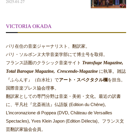
2025-01-27
VICTORIA OKADA
パリ在住の音楽ジャーナリスト、翻訳家。
パリ・ソルボンヌ大学音楽学部にて博士号を取得。
Transfuge Magazine,
フランス語圏のクラシック音楽サイト
Total Baroque Magazine,
Crescendo-Magazine
。
に執筆
雑誌
『ふらんす』（白水社）で
アート・スペクタクル欄
を担当。
国際音楽プレス協会理事。
翻訳家としての専門分野は音楽・美術・文化。最近の訳書
に、平凡社『北斎画法』仏語版 (Edition du Chêne),
L’incoronazione di Poppea (DVD, Château de Versailles
Spectacles), Yves Klein Japon (Edition Délecta)。フランス文
芸翻訳家協会会員。