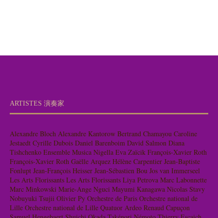
ARTISTES 演奏家
Alexandre Bloch
Alexandre Kantorow
Bertrand Chamayou
Caroline
Jestaedt
Cyrille Dubois
Daniel Barenboim
David Salmon
Diana
Tishchenko
Ensemble Musica Nigella
Eva Zaïcik
François-Xavier Roth
François-Xavier Roth
Gaëlle Arquez
Hélène Carpentier
Jean-Baptiste
Fonlupt
Jean-François Heisser
Jean-Sébastien Bou
Jos van Immerseel
Les Arts Florissants
Les Arts Florissants
Liya Petrova
Marc Labonnette
Marc Minkowski
Marie-Ange Nguci
Mayumi Kanagawa
Nicolas Stavy
Nobuyuki Tsujii
Olivier Py
Orchestre de Paris
Orchestre national de
Lille
Orchestre national de Lille
Quatuor Ardeo
Renaud Capuçon
Samuel Hengebaert
Shuichi Okada
Takénori Némoto
Thierry Escaich