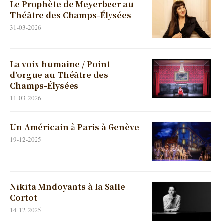
La voix humaine / Point
d’orgue au Théâtre des
Champs-Élysées
11-03-2026
Un Américain à Paris à Genève
19-12-2025
Nikita Mndoyants à la Salle
Cortot
14-12-2025
Il cappello di paglia di Firenze
à Liège