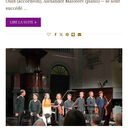
Ould (accordéon), Alexander Malofeev (piano) — se sont
succédé …
LIRE LA SUITE