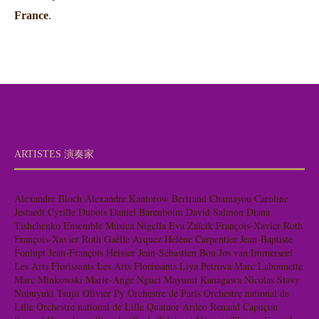
ARTISTES 演奏家
Alexandre Bloch
Alexandre Kantorow
Bertrand Chamayou
Caroline
Jestaedt
Cyrille Dubois
Daniel Barenboim
David Salmon
Diana
Tishchenko
Ensemble Musica Nigella
Eva Zaïcik
François-Xavier Roth
François-Xavier Roth
Gaëlle Arquez
Hélène Carpentier
Jean-Baptiste
Fonlupt
Jean-François Heisser
Jean-Sébastien Bou
Jos van Immerseel
Les Arts Florissants
Les Arts Florissants
Liya Petrova
Marc Labonnette
Marc Minkowski
Marie-Ange Nguci
Mayumi Kanagawa
Nicolas Stavy
Nobuyuki Tsujii
Olivier Py
Orchestre de Paris
Orchestre national de
Lille
Orchestre national de Lille
Quatuor Ardeo
Renaud Capuçon
Samuel Hengebaert
Shuichi Okada
Takénori Némoto
Thierry Escaich
Thomas Dunford
William Christie
アウグスタ・マッケイ=ロッジ
ア
ンブロワジーヌ・ブレ
ステファン・ドゥグー
フランソワ＝グザ
ヴィエ・ロト
リール国立管弦楽団
レア・デザンドレ