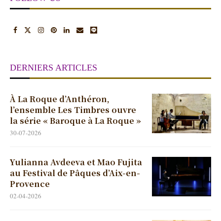
DERNIERS ARTICLES
À La Roque d’Anthéron,
l’ensemble Les Timbres ouvre
la série « Baroque à La Roque »
30-07-2026
Yulianna Avdeeva et Mao Fujita
au Festival de Pâques d’Aix-en-
Provence
02-04-2026
Le Prophète de Meyerbeer au
Théâtre des Champs-Élysées
31-03-2026