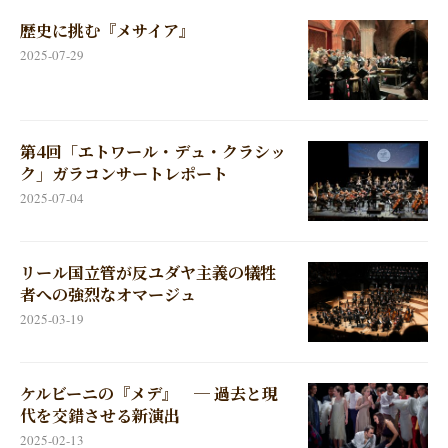
歴史に挑む『メサイア』
2025-07-29
第4回「エトワール・デュ・クラシッ
ク」ガラコンサートレポート
2025-07-04
リール国立管が反ユダヤ主義の犠牲
者への強烈なオマージュ
2025-03-19
ケルビーニの『メデ』 ─ 過去と現
代を交錯させる新演出
2025-02-13