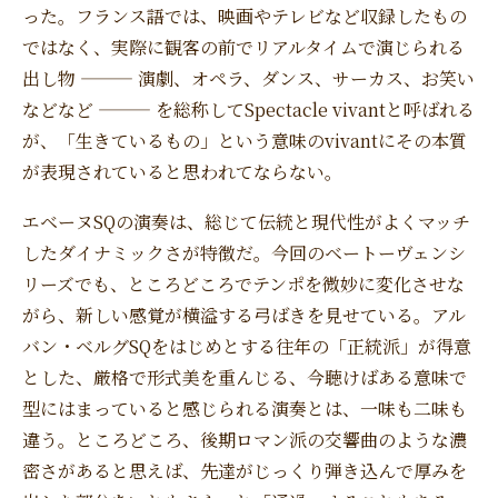
った。フランス語では、映画やテレビなど収録したもの
ではなく、実際に観客の前でリアルタイムで演じられる
出し物 ——— 演劇、オペラ、ダンス、サーカス、お笑い
などなど ——— を総称してSpectacle vivantと呼ばれる
が、「生きているもの」という意味のvivantにその本質
が表現されていると思われてならない。
エベーヌSQの演奏は、総じて伝統と現代性がよくマッチ
したダイナミックさが特徴だ。今回のベートーヴェンシ
リーズでも、ところどころでテンポを微妙に変化させな
がら、新しい感覚が横溢する弓ばきを見せている。アル
バン・ベルグSQをはじめとする往年の「正統派」が得意
とした、厳格で形式美を重んじる、今聴けばある意味で
型にはまっていると感じられる演奏とは、一味も二味も
違う。ところどころ、後期ロマン派の交響曲のような濃
密さがあると思えば、先達がじっくり弾き込んで厚みを