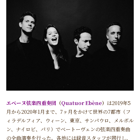
エベーヌ弦楽四重奏団
（
Quatuor Ebène
）
は2019年5
月から2020年1月まで、7ヶ月をかけて世界の7都市（フ
ィラデルフィア、ウィーン、東京、サンパウロ、メルボル
ン、ナイロビ、パリ）でベートーヴェンの弦楽四重奏曲
の全曲演奏を行った。各地には録音スタッフが同行し、