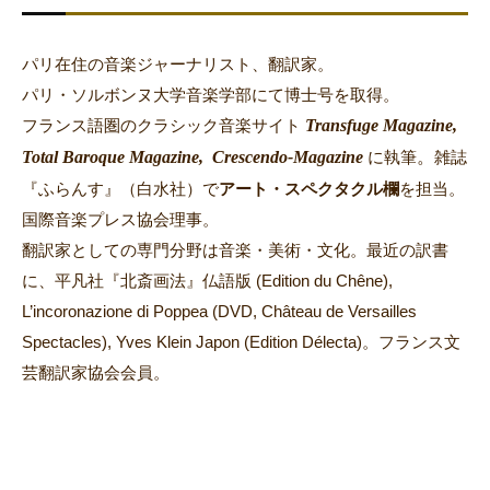
パリ在住の音楽ジャーナリスト、翻訳家。
パリ・ソルボンヌ大学音楽学部にて博士号を取得。
Transfuge Magazine,
フランス語圏のクラシック音楽サイト
Total Baroque Magazine,
Crescendo-Magazine
。
に執筆
雑誌
『ふらんす』（白水社）で
アート・スペクタクル欄
を担当。
国際音楽プレス協会理事。
翻訳家としての専門分野は音楽・美術・文化。最近の訳書
に、平凡社『北斎画法』仏語版 (Edition du Chêne),
L’incoronazione di Poppea (DVD, Château de Versailles
Spectacles), Yves Klein Japon (Edition Délecta)。フランス文
芸翻訳家協会会員。