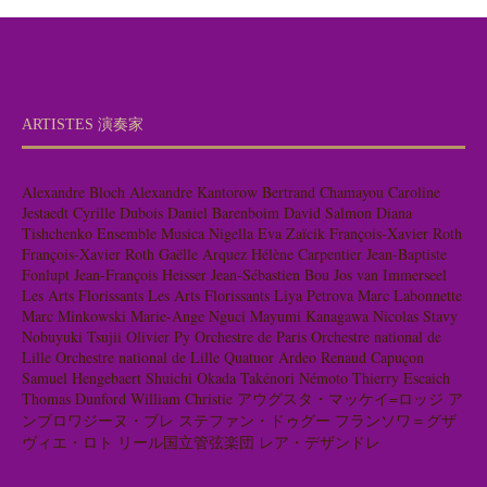
ARTISTES 演奏家
Alexandre Bloch
Alexandre Kantorow
Bertrand Chamayou
Caroline
Jestaedt
Cyrille Dubois
Daniel Barenboim
David Salmon
Diana
Tishchenko
Ensemble Musica Nigella
Eva Zaïcik
François-Xavier Roth
François-Xavier Roth
Gaëlle Arquez
Hélène Carpentier
Jean-Baptiste
Fonlupt
Jean-François Heisser
Jean-Sébastien Bou
Jos van Immerseel
Les Arts Florissants
Les Arts Florissants
Liya Petrova
Marc Labonnette
Marc Minkowski
Marie-Ange Nguci
Mayumi Kanagawa
Nicolas Stavy
Nobuyuki Tsujii
Olivier Py
Orchestre de Paris
Orchestre national de
Lille
Orchestre national de Lille
Quatuor Ardeo
Renaud Capuçon
Samuel Hengebaert
Shuichi Okada
Takénori Némoto
Thierry Escaich
Thomas Dunford
William Christie
アウグスタ・マッケイ=ロッジ
ア
ンブロワジーヌ・ブレ
ステファン・ドゥグー
フランソワ＝グザ
ヴィエ・ロト
リール国立管弦楽団
レア・デザンドレ