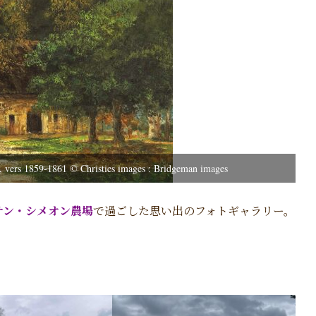
n, vers 1859-1861 © Christies images : Bridgeman images
サン・シメオン農場
で過ごした思い出のフォトギャラリー。