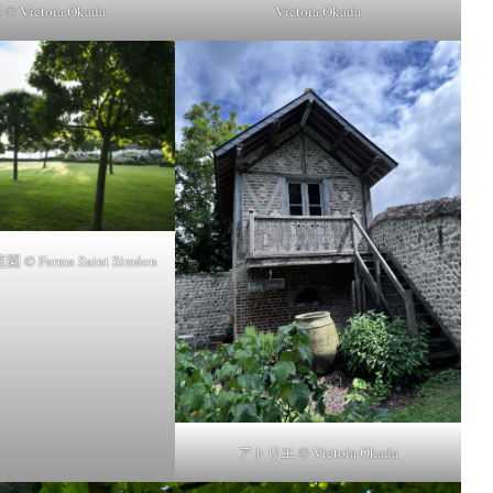
 Victoia Okada
Victoia Okada
 Ferme Saint Siméon
アトリエ © Victoia Okada