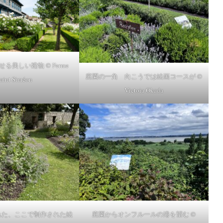
る美しい建物 © Ferme
庭園の一角 向こうでは絵画コースが ©
aint Siméon
Victoia Okada
た、ここで制作された絵
庭園からオンフルールの港を望む ©