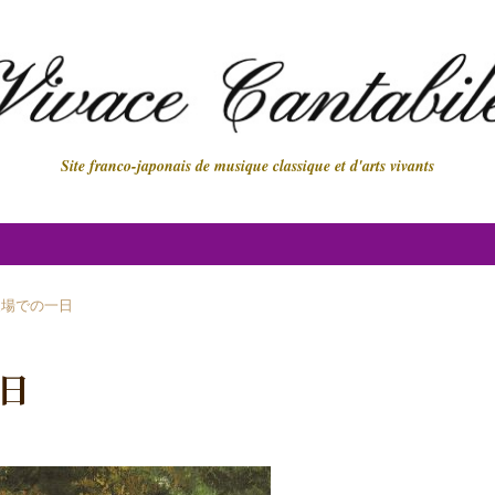
Site franco-japonais de musique classique et d'arts vivants
農場での一日
日