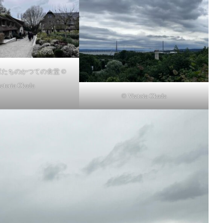
たちのかつての食堂 ©
ctoria Okada
© Victoia Okada