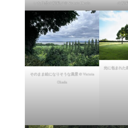
いた作品の複製が © Victoia Okada
の複製 ©
光に包まれた庭園 ©
そのまま絵になりそうな風景 © Victoia
Okada