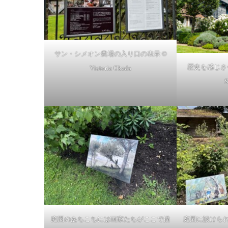
サン・シメオン農場の入り口の表示 ©
歴史を感じさせ
Victoria Okada
S
庭園のあちこちには画家たちがここで描
庭園に設けられ