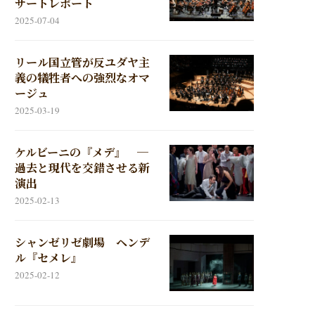
サートレポート
2025-07-04
リール国立管が反ユダヤ主
義の犠牲者への強烈なオマ
ージュ
2025-03-19
ケルビーニの『メデ』 ─
過去と現代を交錯させる新
演出
2025-02-13
シャンゼリゼ劇場 ヘンデ
ル『セメレ』
2025-02-12