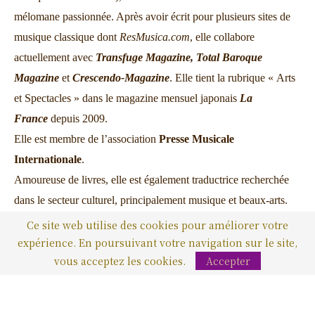
mélomane passionnée. Après avoir écrit pour plusieurs sites de
musique classique dont
ResMusica.com
, elle collabore
actuellement avec
Transfuge Magazine,
Total Baroque
Magazine
et
Crescendo-Magazine
. Elle tient la rubrique « Arts
et Spectacles » dans le magazine mensuel japonais
La
France
depuis 2009.
Elle est membre de l’association
Presse Musicale
Internationale
.
Amoureuse de livres, elle est également traductrice recherchée
dans le secteur culturel, principalement musique et beaux-arts.
Elle fait partie de l’
Association des Traducteurs littéraires de
Ce site web utilise des cookies pour améliorer votre
France
.
expérience. En poursuivant votre navigation sur le site,
vous acceptez les cookies.
Accepter