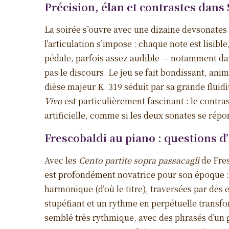
P
récision, élan et contrastes
dans 
La soirée s’ouvre avec une dizaine devsonates 
l’articulation s’impose : chaque note est lisib
pédale, parfois assez audible — notamment dan
pas le discours. Le jeu se fait bondissant, anim
dièse majeur K. 319 séduit par sa grande fluid
Vivo
est particulièrement fascinant : le contr
artificielle, comme si les deux sonates se rép
Frescobaldi au piano : questions d
Avec les
Cento partite sopra passacagli
de Fres
est profondément novatrice pour son époque :
harmonique (d’où le titre), traversées par des
stupéfiant et un rythme en perpétuelle transfo
semblé très rythmique, avec des phrasés d’un g