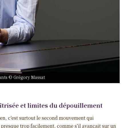
ants © Grégory Massat
îtrisée et limites du dépouillement
en, c’est surtout le second mouvement qui
e presque trop facilement, comme s’il avançait sur un