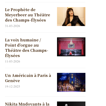
Le Prophète de
Meyerbeer au Théâtre
des Champs-Élysées
31-03-2026
La voix humaine /
Point d’orgue au
Théâtre des Champs-
Élysées
11-03-2026
Un Américain à Paris à
Genève
19-12-2025
Nikita Mndoyants à la