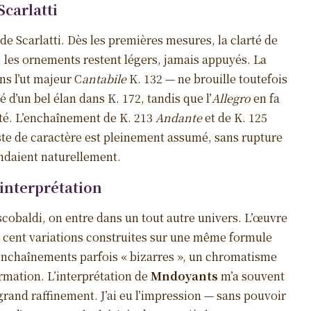
Scarlatti
de Scarlatti. Dès les premières mesures, la clarté de
le, les ornements restent légers, jamais appuyés. La
s l’ut majeur C
antabile
K. 132 — ne brouille toutefois
é d’un bel élan dans K. 172, tandis que l’
Allegro
en fa
ité. L’enchaînement de K. 213
Andante
et de K. 125
aste de caractère est pleinement assumé, sans rupture
ondaient naturellement.
’interprétation
cobaldi, on entre dans un tout autre univers. L’œuvre
 cent variations construites sur une même formule
 enchaînements parfois « bizarres », un chromatisme
rmation. L’interprétation de
Mndoyants
m’a souvent
rand raffinement. J’ai eu l’impression — sans pouvoir