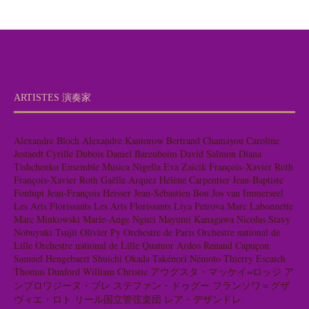
ARTISTES 演奏家
Alexandre Bloch
Alexandre Kantorow
Bertrand Chamayou
Caroline
Jestaedt
Cyrille Dubois
Daniel Barenboim
David Salmon
Diana
Tishchenko
Ensemble Musica Nigella
Eva Zaïcik
François-Xavier Roth
François-Xavier Roth
Gaëlle Arquez
Hélène Carpentier
Jean-Baptiste
Fonlupt
Jean-François Heisser
Jean-Sébastien Bou
Jos van Immerseel
Les Arts Florissants
Les Arts Florissants
Liya Petrova
Marc Labonnette
Marc Minkowski
Marie-Ange Nguci
Mayumi Kanagawa
Nicolas Stavy
Nobuyuki Tsujii
Olivier Py
Orchestre de Paris
Orchestre national de
Lille
Orchestre national de Lille
Quatuor Ardeo
Renaud Capuçon
Samuel Hengebaert
Shuichi Okada
Takénori Némoto
Thierry Escaich
Thomas Dunford
William Christie
アウグスタ・マッケイ=ロッジ
ア
ンブロワジーヌ・ブレ
ステファン・ドゥグー
フランソワ＝グザ
ヴィエ・ロト
リール国立管弦楽団
レア・デザンドレ