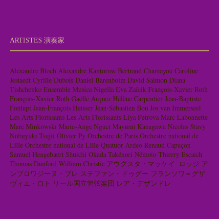
ARTISTES 演奏家
Alexandre Bloch
Alexandre Kantorow
Bertrand Chamayou
Caroline
Jestaedt
Cyrille Dubois
Daniel Barenboim
David Salmon
Diana
Tishchenko
Ensemble Musica Nigella
Eva Zaïcik
François-Xavier Roth
François-Xavier Roth
Gaëlle Arquez
Hélène Carpentier
Jean-Baptiste
Fonlupt
Jean-François Heisser
Jean-Sébastien Bou
Jos van Immerseel
Les Arts Florissants
Les Arts Florissants
Liya Petrova
Marc Labonnette
Marc Minkowski
Marie-Ange Nguci
Mayumi Kanagawa
Nicolas Stavy
Nobuyuki Tsujii
Olivier Py
Orchestre de Paris
Orchestre national de
Lille
Orchestre national de Lille
Quatuor Ardeo
Renaud Capuçon
Samuel Hengebaert
Shuichi Okada
Takénori Némoto
Thierry Escaich
Thomas Dunford
William Christie
アウグスタ・マッケイ=ロッジ
ア
ンブロワジーヌ・ブレ
ステファン・ドゥグー
フランソワ＝グザ
ヴィエ・ロト
リール国立管弦楽団
レア・デザンドレ