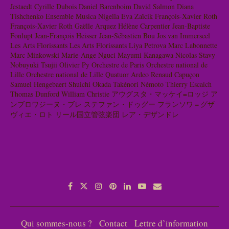
Jestaedt
Cyrille Dubois
Daniel Barenboim
David Salmon
Diana
Tishchenko
Ensemble Musica Nigella
Eva Zaïcik
François-Xavier Roth
François-Xavier Roth
Gaëlle Arquez
Hélène Carpentier
Jean-Baptiste
Fonlupt
Jean-François Heisser
Jean-Sébastien Bou
Jos van Immerseel
Les Arts Florissants
Les Arts Florissants
Liya Petrova
Marc Labonnette
Marc Minkowski
Marie-Ange Nguci
Mayumi Kanagawa
Nicolas Stavy
Nobuyuki Tsujii
Olivier Py
Orchestre de Paris
Orchestre national de
Lille
Orchestre national de Lille
Quatuor Ardeo
Renaud Capuçon
Samuel Hengebaert
Shuichi Okada
Takénori Némoto
Thierry Escaich
Thomas Dunford
William Christie
アウグスタ・マッケイ=ロッジ
ア
ンブロワジーヌ・ブレ
ステファン・ドゥグー
フランソワ＝グザ
ヴィエ・ロト
リール国立管弦楽団
レア・デザンドレ
Qui sommes-nous ?
Contact
Lettre d’information