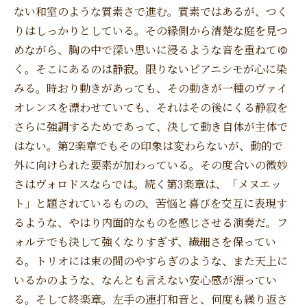
ない和室のような質素さで進む。質素ではあるが、つく
りはしっかりとしている。その縁側から清楚な庭を見つ
めながら、胸の中で深い思いに浸るような音を重ねてゆ
く。そこにあるのは静寂。限りないピアニシモが心に染
みる。時おり動きがあっても、その動きが一種のヴァイ
オレンスを漂わせていても、それはその後にくる静寂を
さらに強調するためであって、決して動き自体が主体で
はない。第2楽章でもその印象は変わらないが、動的で
外に向けられた要素が加わっている。その度合いの微妙
さはヴォロドスならでは。続く第3楽章は、「メヌエッ
ト」と題されているものの、苦悩と喜びを交互に表現す
るような、やはり内面的なものを感じさせる演奏だ。フ
ォルテでも決して強くなりすぎず、繊細さを保ってい
る。トリオには束の間のやすらぎのような、また天上に
いるかのような、なんとも言えない安心感が漂ってい
る。そして終楽章。左手の連打和音と、何度も繰り返さ