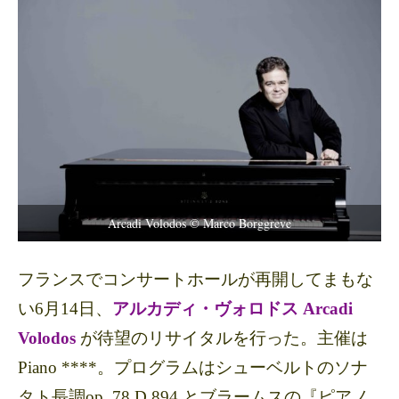
Arcadi Volodos © Marco Borggreve
フランスでコンサートホールが再開してまもな
い6月14日、
アルカディ・ヴォロドス Arcadi
Volodos
が待望のリサイタルを行った。主催は
Piano ****。プログラムはシューベルトのソナ
タト長調op. 78 D 894 とブラームスの『ピアノ