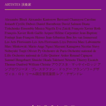
ARTISTES 演奏家
Alexandre Bloch
Alexandre Kantorow
Bertrand Chamayou
Caroline
Jestaedt
Cyrille Dubois
Daniel Barenboim
David Salmon
Diana
Tishchenko
Ensemble Musica Nigella
Eva Zaïcik
François-Xavier Roth
François-Xavier Roth
Gaëlle Arquez
Hélène Carpentier
Jean-Baptiste
Fonlupt
Jean-François Heisser
Jean-Sébastien Bou
Jos van Immerseel
Les Arts Florissants
Les Arts Florissants
Liya Petrova
Marc Labonnette
Marc Minkowski
Marie-Ange Nguci
Mayumi Kanagawa
Nicolas Stavy
Nobuyuki Tsujii
Olivier Py
Orchestre de Paris
Orchestre national de
Lille
Orchestre national de Lille
Quatuor Ardeo
Renaud Capuçon
Samuel Hengebaert
Shuichi Okada
Takénori Némoto
Thierry Escaich
Thomas Dunford
William Christie
アウグスタ・マッケイ=ロッジ
ア
ンブロワジーヌ・ブレ
ステファン・ドゥグー
フランソワ＝グザ
ヴィエ・ロト
リール国立管弦楽団
レア・デザンドレ