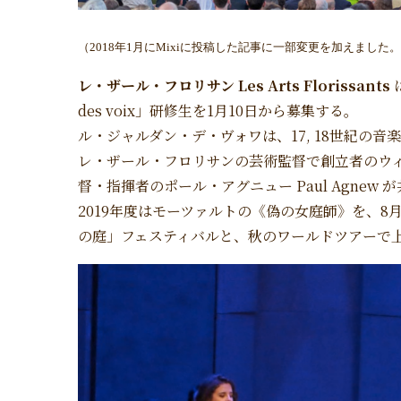
（
2018
年
1
月
に
Mixi
に投稿した記事に一部変更を加えました。
レ・ザール・フロリサン Les Arts Florissants
des voix」研修生を1月10日から募集する。
ル・ジャルダン・デ・ヴォワは、17, 18世紀の
レ・ザール・フロリサンの芸術監督で創立者のウィリアム・
督・指揮者のポール・アグニュー Paul Agnew
2019年度はモーツァルトの《偽の女庭師》を、
の庭」フェスティバルと、秋のワールドツアーで