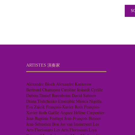
ARTISTES 演奏家
Alexandre Bloch
Alexandre Kantorow
Bertrand Chamayou
Caroline Jestaedt
Cyrille
Dubois
Daniel Barenboim
David Salmon
Diana Tishchenko
Ensemble Musica Nigella
Eva Zaïcik
François-Xavier Roth
François-
Xavier Roth
Gaëlle Arquez
Hélène Carpentier
Jean-Baptiste Fonlupt
Jean-François Heisser
Jean-Sébastien Bou
Jos van Immerseel
Les
Arts Florissants
Les Arts Florissants
Liya