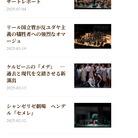
サートレポート
2025-07-04
リール国立管が反ユダヤ主
義の犠牲者への強烈なオマ
ージュ
2025-03-19
ケルビーニの『メデ』 ─
過去と現代を交錯させる新
演出
2025-02-13
シャンゼリゼ劇場 ヘンデ
ル『セメレ』
2025-02-12