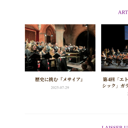
ART
歴史に挑む『メサイア』
第4回「エ
シック」ガ
2025-07-29
LAISSER 