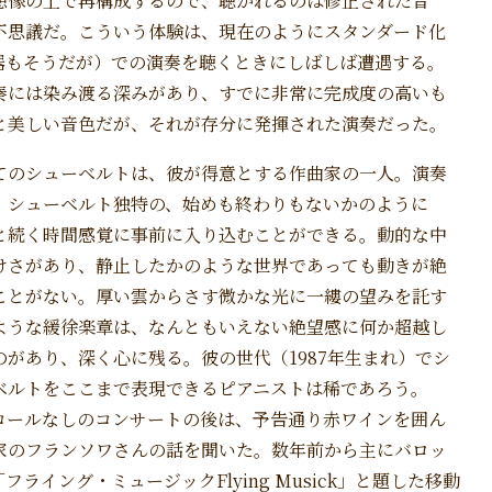
想像の上で再構成するので、聴かれるのは修正された音
不思議だ。こういう体験は、現在のようにスタンダード化
器もそうだが）での演奏を聴くときにしばしば遭遇する。
奏には染み渡る深みがあり、すでに非常に完成度の高いも
と美しい音色だが、それが存分に発揮された演奏だった。
てのシューベルトは、彼が得意とする作曲家の一人。演奏
、シューベルト独特の、始めも終わりもないかのように
と続く時間感覚に事前に入り込むことができる。動的な中
けさがあり、静止したかのような世界であっても動きが絶
ことがない。厚い雲からさす微かな光に一縷の望みを託す
ような緩徐楽章は、なんともいえない絶望感に何か超越し
のがあり、深く心に残る。彼の世代（1987年生まれ）でシ
ベルトをここまで表現できるピアニストは稀であろう。
コールなしのコンサートの後は、予告通り赤ワインを囲ん
家のフランソワさんの話を聞いた。数年前から主にバロッ
イング・ミュージックFlying Musick」と題した移動