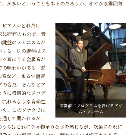
合いが多いということもあるのだろうか、和やかな雰囲気
、ピアノがどれだけ
末に特有のもので、音
の鍵盤のメカニズムが
がする。別の鍵盤はフ
少々耳にくる金属音が
特の味わいがある。逆
和音など、まるで消音
プの音だ。そんなピア
ように叙情的なメロデ
、流れるような音楽性
演奏前にプログラムを告げるアダ
いえ、このソナタでは
ム・ラルーム
を通して聞かれるが、
のうちはこれに少々物足りなさを感じるが、次第にそれに