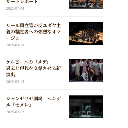
サートレポート
2025-07-04
リール国立管が反ユダヤ主
義の犠牲者への強烈なオマ
ージュ
2025-03-19
ケルビーニの『メデ』 ─
過去と現代を交錯させる新
演出
2025-02-13
シャンゼリゼ劇場 ヘンデ
ル『セメレ』
2025-02-12