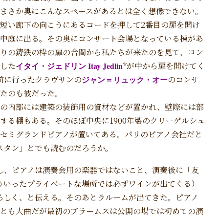
まさか奥にこんなスペースがあるとは全く想像できない。
短い廊下の向こうにあるコードを押して2番目の扉を開け
中庭に出る。その奥にコンサート会場となっている棟があ
りの鋳鉄の枠の扉の合間から私たちが来たのを見て、コン
した
イタイ・ジェドリン Itay Jedlin
*が中から扉を開けてく
前に行ったクラヴサンの
ジャン＝リュック・オー
のコンサ
たのも彼だった。
場の内部には建築の装飾用の資材などが置かれ、壁際には部
する棚もある。そのほぼ中央に1900年製のクリーゲルシュ
セミグランドピアノが置いてある。パリのピアノ会社だと
スタン」とでも読むのだろうか。
し、ピアノは演奏会用の楽器ではないこと、演奏後に「友
ういったプライベートな場所では必ずワインが出てくる）
ろしく、と伝える。そのあとラルームが出てきた。ピアノ
曲とも大曲だが最初のブラームスは公開の場では初めての演