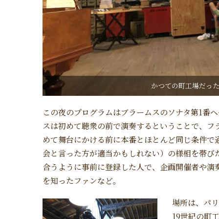
かつての町工場だっ
この夜のプログラムはブラームスのソナタ第1番ヘ長
スは初めて聴衆の前で演奏するということで、フラ
めて舞台にかける前に本番とほとんど同じ条件で
会と言った方が適当かもしれない）の様相を帯び
合うように事前に登録した人で、企画開催者や演
を知ったファンなど。
場所は、パリ
19世紀の町