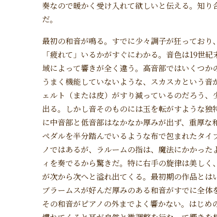
奏なので暖かく受け入れて欲しいと伝える。知り
だ。
最初の和音が鳴る。すでに少々調子が狂っており
「疲れて」いるかがすぐにわかる。音色は19世紀
域によって響きが全く違う。高音部ではいくつか
うまく機能していないような、スカスカという音
ェルト（または皮）がすり減っているのだろう、
出る。しかし音そのものには玉を転がすような独
に中音部と低音部はなかなか厚みが出ず、重厚な
ペダルを半分踏んでいるような布で包まれたタイ
ノではあるが、ラルームの指は、魔法にかかった
ィを奏でるから驚きだ。特に右手の旋律は美しく
が次から次へと溢れ出てくる。最初期の作品とは
ブラームスが好んだ厚みのある和音がすでに全体
その和音がピアノの外までよく響かない。はじめ