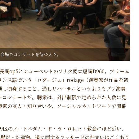
た会場でコンサートを待つ人々。
調op5とシューベルトのソナタ変ロ短調D960。ブラーム
ンス語でいう「ロダージュ」rodage（演奏家が作品を初
通し演奏すること。通しリハーサルというよりもプレ演奏
たコンサートだ。聴衆は、外出制限で定められた人数に見
奏家の友人・知り合いや、ソーシャルネットワークで開催
9区のノートルダム・ド・ラ・ロレット教会にほど近い、
工場だった建物。道に面するファサードの佇まいはごくあり