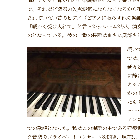
慣れてくると耳が自然と微調整を行なって響きを
で、それほど楽器の欠点が気にならなくなるから
されていない昔のピアノ（ピアノに限らず他の楽
「暖かく受け入れて」と言ったラルームだが、演
のとなっている。彼の一番の長所はまさに奥深さ
続い
では
延々
に静
える
かの
たも
ュー
アン
での歓談となった。私はこの場所の主である建築
ク音楽のプライベートコンサートを開き、現在は「フラ