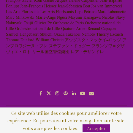
François-Xavier Roth
Gaëlle Arquez
Hélène Carpentier
Jean-Baptiste
Fonlupt
Jean-François Heisser
Jean-Sébastien Bou
Jos van Immerseel
Les Arts Florissants
Les Arts Florissants
Liya Petrova
Marc Labonnette
Marc Minkowski
Marie-Ange Nguci
Mayumi Kanagawa
Nicolas Stavy
Nobuyuki Tsujii
Olivier Py
Orchestre de Paris
Orchestre national de
Lille
Orchestre national de Lille
Quatuor Ardeo
Renaud Capuçon
Samuel Hengebaert
Shuichi Okada
Takénori Némoto
Thierry Escaich
Thomas Dunford
William Christie
アウグスタ・マッケイ=ロッジ
ア
ンブロワジーヌ・ブレ
ステファン・ドゥグー
フランソワ＝グザ
ヴィエ・ロト
リール国立管弦楽団
レア・デザンドレ
Ce site web utilise des cookies pour améliorer votre
About me
コンタクト
expérience. En poursuivant votre navigation sur le site,
Copyright © 2020 Vivace-Cantabile.com - Tous droits réservés
vous acceptez les cookies.
Accepter