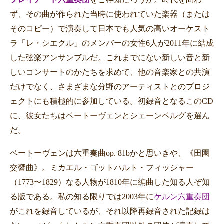
ず、その曲が作られた当時に使われていた楽器（または
そのコピー）で演奏して日本でも人気の高いオーケスト
ラ「レ・シエクル」のメンバーの女性
6
人が
2011
年に結成
した弦楽アンサンブルだ。これまでにない新しい音と新
しいコンサートのかたちを求めて、他の音楽家との共演
だけでなく、さまざまな分野のアーティストとのプロジ
ェクトにも積極的に参加している。
初録音となるこの
CD
に、彼女たちはベートーヴェンとシェーンベルグを選ん
だ。
ベートーヴェンは六重奏曲op. 81bかと思いきや、《田園
交響曲》。ミカエル・ゴットハルト・フィッシャー
（1773〜1829）なる人物が1810年に編曲した知る人ぞ知
る版である。私の知る限りでは2003年に
ケルン六重奏団
がこれを録音しているが、それ以降再録音された記録は