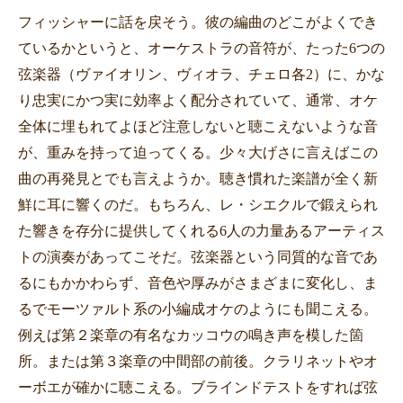
フィッシャーに話を戻そう。彼の編曲のどこがよくでき
ているかというと、オーケストラの音符が、たった
6
つの
弦楽器（ヴァイオリン、ヴィオラ、チェロ各
2
）に、かな
り忠実にかつ実に効率よく配分されていて、通常、オケ
全体に埋もれてよほど注意しないと聴こえないような音
が、重みを持って迫ってくる。少々大げさに言えばこの
曲の再発見とでも言えようか。聴き慣れた楽譜が全く新
鮮に耳に響くのだ。もちろん、レ・シエクルで鍛えられ
た響きを存分に提供してくれる
6
人の力量あるアーティス
トの演奏があってこそだ。弦楽器という同質的な音であ
るにもかかわらず、音色や厚みがさまざまに変化し、ま
るでモーツァルト系の小編成オケのようにも聞こえる。
例えば第２楽章の有名なカッコウの鳴き声を模した箇
所。または第３楽章の中間部の前後。クラリネットやオ
ーボエが確かに聴こえる。ブラインドテストをすれば弦