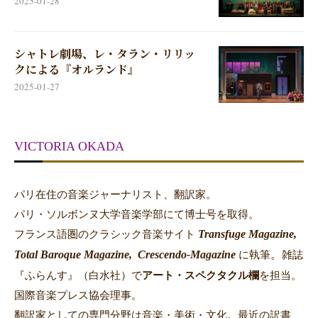
2025-01-28
シャトレ劇場、レ・タラン・リリッ
クによる『オルランド』
2025-01-27
VICTORIA OKADA
パリ在住の音楽ジャーナリスト、翻訳家。
パリ・ソルボンヌ大学音楽学部にて博士号を取得。
Transfuge Magazine,
フランス語圏のクラシック音楽サイト
Total Baroque Magazine,
Crescendo-Magazine
。
に執筆
雑誌
『ふらんす』（白水社）で
アート・スペクタクル欄
を担当。
国際音楽プレス協会理事。
翻訳家としての専門分野は音楽・美術・文化。最近の訳書