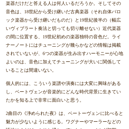
楽器だけだと答える人は何人いるだろうか。そしてその
音色は、
18
世紀から受け継いだ古典楽器（それ自体バロ
ック楽器から受け継いだものだ）と
19
世紀後半の（幅広
いヴィブラート奏法と切っても切り離せない）近代楽器
の間に位置する、
19
世紀初めの楽器独特の音色だ。ライ
ナーノートにはチューニングが幾らかなどの情報は掲載
されていないが、
6
つの楽器が生み出すハーモニーが心地
よいのは、音色に加えてチューニングが大いに関係して
いることは間違いない。
個人的には、こういう楽譜や演奏には大変に興味がある
し、ベートヴェンが音楽的にどんな時代背景に生きてい
たかを知る上で非常に面白いと思う。
2
曲目の《浄められた夜》は、ベートーヴェンに比べると
魅力が少ないように感じる。ワグナーやマーラーなどの