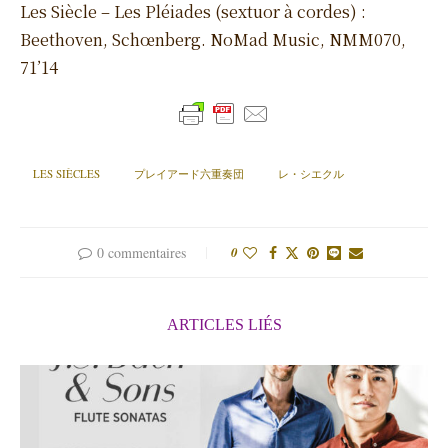
Les Siècle – Les Pléiades (sextuor à cordes) :
Beethoven, Schœnberg. NoMad Music, NMM070,
71’14
LES SIÈCLES
プレイアード六重奏団
レ・シエクル
0 commentaires
0
ARTICLES LIÉS