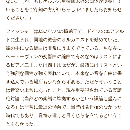
ない。（が、もしケルン六重奏団以外の団体が演奏して
いることをご存知の方がいらっしゃいましたらお知らせ
ください。）
フィッシャーは
J.S.
バッハの孫弟子で、ドイツのエアフル
トに生まれ、同地の教会のオルガニストを勤めていた。
彼の手になる編曲は非常にうまくできている。ちなみに
ベートーヴェンの交響曲の編曲で有名なのはリストによ
るピアノ二手または四手用版だが、楽譜にはリストとい
う強烈な個性が強く表れていて、本来ない音を自由に書
き込んでいる場所も少なからずある。ただそういうこと
は音楽史上常にあったこと。現在重要視されている楽譜
絶対論（当然どの楽譜に準拠するかという議論も盛んに
なる）は非常に最近の傾向で、当時は著作権のなかった
時代でもあり、音符が違うと目くじらを立てるというこ
ともなかった。