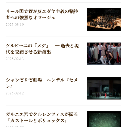
リール国立管が反ユダヤ主義の犠牲
者への強烈なオマージュ
2025-03-19
ケルビーニの『メデ』 ─ 過去と現
代を交錯させる新演出
2025-02-13
シャンゼリゼ劇場 ヘンデル『セメ
レ』
2025-02-12
ガルニエ宮でクルレンツィスが振る
『カストールとポリュックス』