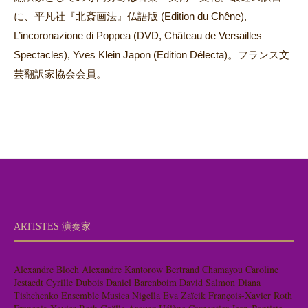
に、平凡社『北斎画法』仏語版 (Edition du Chêne),
L’incoronazione di Poppea (DVD, Château de Versailles
Spectacles), Yves Klein Japon (Edition Délecta)。フランス文
芸翻訳家協会会員。
ARTISTES 演奏家
Alexandre Bloch
Alexandre Kantorow
Bertrand Chamayou
Caroline
Jestaedt
Cyrille Dubois
Daniel Barenboim
David Salmon
Diana
Tishchenko
Ensemble Musica Nigella
Eva Zaïcik
François-Xavier Roth