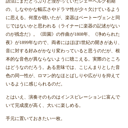
語法にまだどっぷりと浸かっていたシェーベルグ初期
の、しなやかな幅広さやドラマ性が少々欠けているよう
に思える。何度か聴いたが、楽器はベートーヴェンと同
じではないかと思われる（ライナーに楽器の記述がない
のが残念だ）。《田園》の作曲が
1808
年、《浄められた
夜》が
1899
年なので、両者にはほぼ
1
世紀の開きがあり、
音に対する好みがかなり変わっていると思うのだが、根
本的な音色が異ならないように聴こえる。実際のところ
はどうなのだろう。ある意味では、こじんまりとした音
色の同一性が、ロマン的なほとばしりや広がりを抑えて
いるように感じられるのだ。
とはいえ、演奏そのものはインスピレーションに富んで
いて完成度が高く、大いに楽しめる。
手元に置いておきたい一枚。