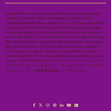
Tishchenko
Ensemble Musica Nigella
Eva Zaïcik
François-Xavier Roth
François-Xavier Roth
Gaëlle Arquez
Hélène Carpentier
Jean-Baptiste
Fonlupt
Jean-François Heisser
Jean-Sébastien Bou
Jos van Immerseel
Les Arts Florissants
Les Arts Florissants
Liya Petrova
Marc Labonnette
Marc Minkowski
Marie-Ange Nguci
Mayumi Kanagawa
Nicolas Stavy
Nobuyuki Tsujii
Olivier Py
Orchestre de Paris
Orchestre national de
Lille
Orchestre national de Lille
Quatuor Ardeo
Renaud Capuçon
Samuel Hengebaert
Shuichi Okada
Takénori Némoto
Thierry Escaich
Thomas Dunford
William Christie
アウグスタ・マッケイ=ロッジ
ア
ンブロワジーヌ・ブレ
ステファン・ドゥグー
フランソワ＝グザ
ヴィエ・ロト
リール国立管弦楽団
レア・デザンドレ
About me
コンタクト