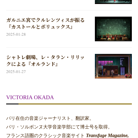
『カストールとポリュックス』
2025-01-28
シャトレ劇場、レ・タラン・リリッ
クによる『オルランド』
2025-01-27
VICTORIA OKADA
パリ在住の音楽ジャーナリスト、翻訳家。
パリ・ソルボンヌ大学音楽学部にて博士号を取得。
Transfuge Magazine,
フランス語圏のクラシック音楽サイト
Total Baroque Magazine,
Crescendo-Magazine
。
に執筆
雑誌
『ふらんす』（白水社）で
アート・スペクタクル欄
を担当。
国際音楽プレス協会理事。