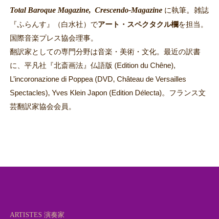
翻訳家としての専門分野は音楽・美術・文化。最近の訳書
に、平凡社『北斎画法』仏語版 (Edition du Chêne),
L’incoronazione di Poppea (DVD, Château de Versailles
Spectacles), Yves Klein Japon (Edition Délecta)。フランス文
芸翻訳家協会会員。
ARTISTES 演奏家
Alexandre Bloch
Alexandre Kantorow
Bertrand Chamayou
Caroline
Jestaedt
Cyrille Dubois
Daniel Barenboim
David Salmon
Diana