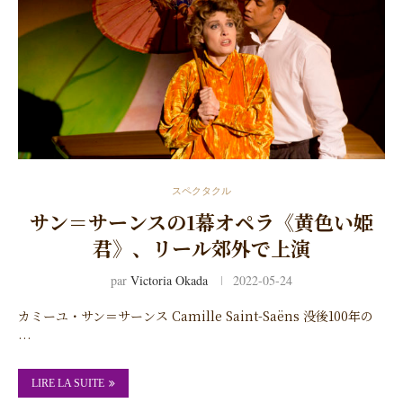
スペクタクル
サン＝サーンスの1幕オペラ《黄色い姫
君》、リール郊外で上演
par
Victoria Okada
2022-05-24
カミーユ・サン＝サーンス Camille Saint-Saëns 没後100年の
…
LIRE LA SUITE