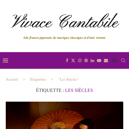
Site franco-japonais de musique classique et d'arts vivants
Accueil
Étiquettes
"Les Siècles"
ÉTIQUETTE :
LES SIÈCLES