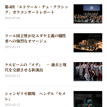
リール国立管が反ユダヤ主義の犠牲
者への強烈なオマージュ
2025-03-19
ケルビーニの『メデ』 ─ 過去と現
代を交錯させる新演出
2025-02-13
シャンゼリゼ劇場 ヘンデル『セメ
レ』
2025-02-12
ガルニエ宮でクルレンツィスが振る