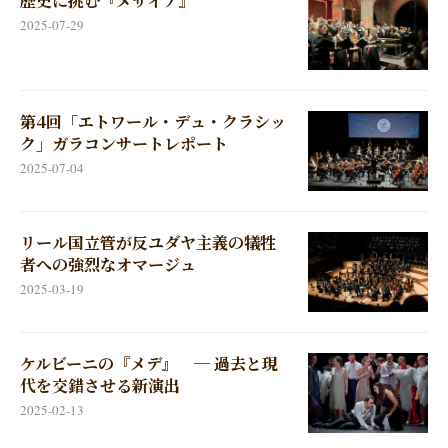
歴史に挑む『メサイア』
2025-07-29
第4回「エトワール・デュ・クラシッ
ク」ガラコンサートレポート
2025-07-04
リール国立管が反ユダヤ主義の犠牲
者への強烈なオマージュ
2025-03-19
ケルビーニの『メデ』 ─ 過去と現
代を交錯させる新演出
2025-02-13