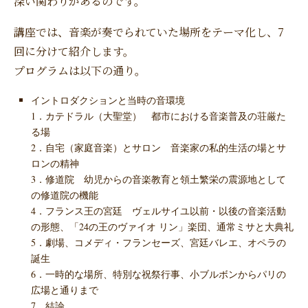
深い関わりがあるのです。
講座では、音楽が奏でられていた場所をテーマ化し、7
回に分けて紹介します。
プログラムは以下の通り。
イントロダクションと当時の音環境
1．カテドラル（大聖堂） 都市における音楽普及の荘厳た
る場
2．自宅（家庭音楽）とサロン 音楽家の私的生活の場とサ
ロンの精神
3．修道院 幼児からの音楽教育と領土繁栄の震源地として
の修道院の機能
4．フランス王の宮廷 ヴェルサイユ以前・以後の音楽活動
の形態、「24の王のヴァイオ リン」楽団、通常ミサと大典礼
5．劇場、コメディ・フランセーズ、宮廷バレエ、オペラの
誕生
6．一時的な場所、特別な祝祭行事、小ブルボンからパリの
広場と通りまで
7．結論