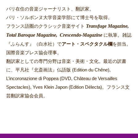
パリ在住の音楽ジャーナリスト、翻訳家。
パリ・ソルボンヌ大学音楽学部にて博士号を取得。
Transfuge Magazine,
フランス語圏のクラシック音楽サイト
Total Baroque Magazine,
Crescendo-Magazine
。
に執筆
雑誌
『ふらんす』（白水社）で
アート・スペクタクル欄
を担当。
国際音楽プレス協会理事。
翻訳家としての専門分野は音楽・美術・文化。最近の訳書
に、平凡社『北斎画法』仏語版 (Edition du Chêne),
L’incoronazione di Poppea (DVD, Château de Versailles
Spectacles), Yves Klein Japon (Edition Délecta)。フランス文
芸翻訳家協会会員。