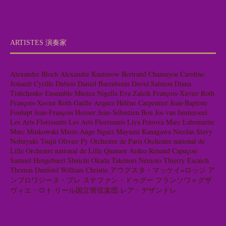
ARTISTES 演奏家
Alexandre Bloch
Alexandre Kantorow
Bertrand Chamayou
Caroline
Jestaedt
Cyrille Dubois
Daniel Barenboim
David Salmon
Diana
Tishchenko
Ensemble Musica Nigella
Eva Zaïcik
François-Xavier Roth
François-Xavier Roth
Gaëlle Arquez
Hélène Carpentier
Jean-Baptiste
Fonlupt
Jean-François Heisser
Jean-Sébastien Bou
Jos van Immerseel
Les Arts Florissants
Les Arts Florissants
Liya Petrova
Marc Labonnette
Marc Minkowski
Marie-Ange Nguci
Mayumi Kanagawa
Nicolas Stavy
Nobuyuki Tsujii
Olivier Py
Orchestre de Paris
Orchestre national de
Lille
Orchestre national de Lille
Quatuor Ardeo
Renaud Capuçon
Samuel Hengebaert
Shuichi Okada
Takénori Némoto
Thierry Escaich
Thomas Dunford
William Christie
アウグスタ・マッケイ=ロッジ
ア
ンブロワジーヌ・ブレ
ステファン・ドゥグー
フランソワ＝グザ
ヴィエ・ロト
リール国立管弦楽団
レア・デザンドレ