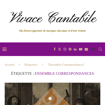
Site franco-japonais de musique classique et d'arts vivants
Accueil
Étiquettes
"Ensemble Correspondances"
ÉTIQUETTE :
ENSEMBLE CORRESPONDANCES