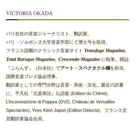
VICTORIA OKADA
パリ在住の音楽ジャーナリスト、翻訳家。
パリ・ソルボンヌ大学音楽学部にて博士号を取得。
Transfuge Magazine,
フランス語圏のクラシック音楽サイト
Total Baroque Magazine,
Crescendo-Magazine
。
に執筆
雑誌
『ふらんす』（白水社）で
アート・スペクタクル欄
を担当。
国際音楽プレス協会理事。
翻訳家としての専門分野は音楽・美術・文化。最近の訳書
に、平凡社『北斎画法』仏語版 (Edition du Chêne),
L’incoronazione di Poppea (DVD, Château de Versailles
Spectacles), Yves Klein Japon (Edition Délecta)。フランス文
芸翻訳家協会会員。