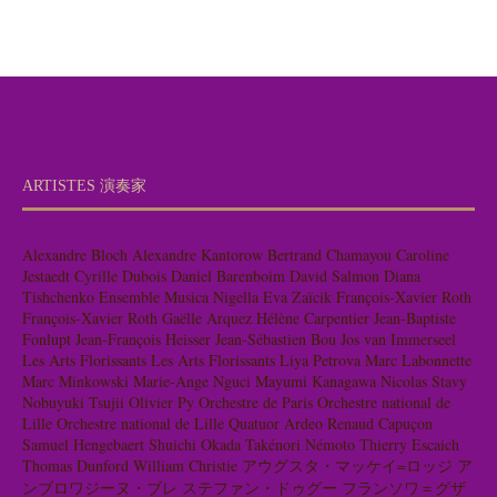
ARTISTES 演奏家
Alexandre Bloch
Alexandre Kantorow
Bertrand Chamayou
Caroline
Jestaedt
Cyrille Dubois
Daniel Barenboim
David Salmon
Diana
Tishchenko
Ensemble Musica Nigella
Eva Zaïcik
François-Xavier Roth
François-Xavier Roth
Gaëlle Arquez
Hélène Carpentier
Jean-Baptiste
Fonlupt
Jean-François Heisser
Jean-Sébastien Bou
Jos van Immerseel
Les Arts Florissants
Les Arts Florissants
Liya Petrova
Marc Labonnette
Marc Minkowski
Marie-Ange Nguci
Mayumi Kanagawa
Nicolas Stavy
Nobuyuki Tsujii
Olivier Py
Orchestre de Paris
Orchestre national de
Lille
Orchestre national de Lille
Quatuor Ardeo
Renaud Capuçon
Samuel Hengebaert
Shuichi Okada
Takénori Némoto
Thierry Escaich
Thomas Dunford
William Christie
アウグスタ・マッケイ=ロッジ
ア
ンブロワジーヌ・ブレ
ステファン・ドゥグー
フランソワ＝グザ