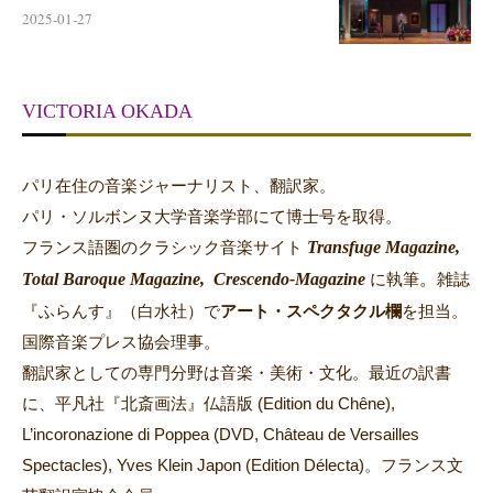
2025-01-27
VICTORIA OKADA
パリ在住の音楽ジャーナリスト、翻訳家。
パリ・ソルボンヌ大学音楽学部にて博士号を取得。
Transfuge Magazine,
フランス語圏のクラシック音楽サイト
Total Baroque Magazine,
Crescendo-Magazine
。
に執筆
雑誌
『ふらんす』（白水社）で
アート・スペクタクル欄
を担当。
国際音楽プレス協会理事。
翻訳家としての専門分野は音楽・美術・文化。最近の訳書
に、平凡社『北斎画法』仏語版 (Edition du Chêne),
L’incoronazione di Poppea (DVD, Château de Versailles
Spectacles), Yves Klein Japon (Edition Délecta)。フランス文