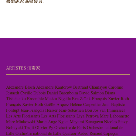
芸翻訳家協会会員。
ARTISTES 演奏家
Alexandre Bloch
Alexandre Kantorow
Bertrand Chamayou
Caroline
Jestaedt
Cyrille Dubois
Daniel Barenboim
David Salmon
Diana
Tishchenko
Ensemble Musica Nigella
Eva Zaïcik
François-Xavier Roth
François-Xavier Roth
Gaëlle Arquez
Hélène Carpentier
Jean-Baptiste
Fonlupt
Jean-François Heisser
Jean-Sébastien Bou
Jos van Immerseel
Les Arts Florissants
Les Arts Florissants
Liya Petrova
Marc Labonnette
Marc Minkowski
Marie-Ange Nguci
Mayumi Kanagawa
Nicolas Stavy
Nobuyuki Tsujii
Olivier Py
Orchestre de Paris
Orchestre national de
Lille
Orchestre national de Lille
Quatuor Ardeo
Renaud Capuçon