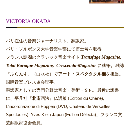
VICTORIA OKADA
パリ在住の音楽ジャーナリスト、翻訳家。
パリ・ソルボンヌ大学音楽学部にて博士号を取得。
Transfuge Magazine,
フランス語圏のクラシック音楽サイト
Total Baroque Magazine,
Crescendo-Magazine
。
に執筆
雑誌
『ふらんす』（白水社）で
アート・スペクタクル欄
を担当。
国際音楽プレス協会理事。
翻訳家としての専門分野は音楽・美術・文化。最近の訳書
に、平凡社『北斎画法』仏語版 (Edition du Chêne),
L’incoronazione di Poppea (DVD, Château de Versailles
Spectacles), Yves Klein Japon (Edition Délecta)。フランス文
芸翻訳家協会会員。