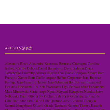
ARTISTES 演奏家
Alexandre Bloch
Alexandre Kantorow
Bertrand Chamayou
Caroline
Jestaedt
Cyrille Dubois
Daniel Barenboim
David Salmon
Diana
Tishchenko
Ensemble Musica Nigella
Eva Zaïcik
François-Xavier Roth
François-Xavier Roth
Gaëlle Arquez
Hélène Carpentier
Jean-Baptiste
Fonlupt
Jean-François Heisser
Jean-Sébastien Bou
Jos van Immerseel
Les Arts Florissants
Les Arts Florissants
Liya Petrova
Marc Labonnette
Marc Minkowski
Marie-Ange Nguci
Mayumi Kanagawa
Nicolas Stavy
Nobuyuki Tsujii
Olivier Py
Orchestre de Paris
Orchestre national de
Lille
Orchestre national de Lille
Quatuor Ardeo
Renaud Capuçon
Samuel Hengebaert
Shuichi Okada
Takénori Némoto
Thierry Escaich