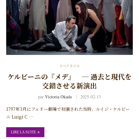
スペクタクル
ケルビーニの『メデ』 ─ 過去と現代を
交錯させる新演出
par
Victoria Okada
2025-02-13
1797年3月にフェドー劇場で初演された当時、ルイジ・ケルビー
ニ Luigi C …
LIRE LA SUITE