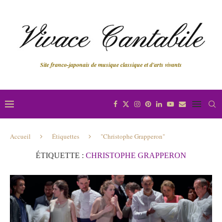
Site franco-japonais de musique classique et d'arts vivants
Accueil
Étiquettes
"Christophe Grapperon"
ÉTIQUETTE :
CHRISTOPHE GRAPPERON