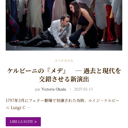
スペクタクル
ケルビーニの『メデ』 ─ 過去と現代を
交錯させる新演出
par
Victoria Okada
2025-02-13
1797年3月にフェドー劇場で初演された当時、ルイジ・ケルビー
ニ Luigi C …
LIRE LA SUITE