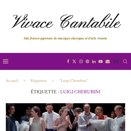
Site franco-japonais de musique classique et d'arts vivants
Accueil
Étiquettes
"Luigi Cherubini"
ÉTIQUETTE :
LUIGI CHERUBINI