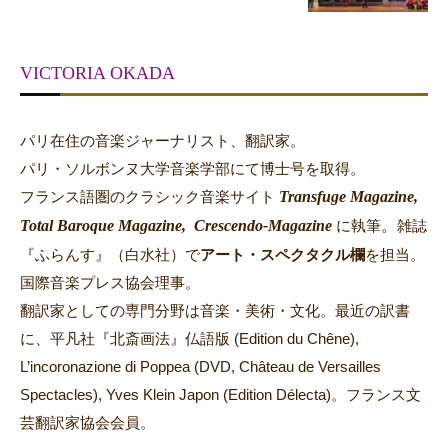
VICTORIA OKADA
パリ在住の音楽ジャーナリスト、翻訳家。
パリ・ソルボンヌ大学音楽学部にて博士号を取得。
Transfuge Magazine,
フランス語圏のクラシック音楽サイト
Total Baroque Magazine,
Crescendo-Magazine
。
に執筆
雑誌
『ふらんす』（白水社）で
アート・スペクタクル欄
を担当。
国際音楽プレス協会理事。
翻訳家としての専門分野は音楽・美術・文化。最近の訳書
に、平凡社『北斎画法』仏語版 (Edition du Chêne),
L’incoronazione di Poppea (DVD, Château de Versailles
Spectacles), Yves Klein Japon (Edition Délecta)。フランス文
芸翻訳家協会会員。