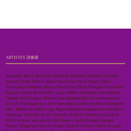
ARTISTES 演奏家
Alexandre Bloch
Alexandre Kantorow
Bertrand Chamayou
Caroline
Jestaedt
Cyrille Dubois
Daniel Barenboim
David Salmon
Diana
Tishchenko
Ensemble Musica Nigella
Eva Zaïcik
François-Xavier Roth
François-Xavier Roth
Gaëlle Arquez
Hélène Carpentier
Jean-Baptiste
Fonlupt
Jean-François Heisser
Jean-Sébastien Bou
Jos van Immerseel
Les Arts Florissants
Les Arts Florissants
Liya Petrova
Marc Labonnette
Marc Minkowski
Marie-Ange Nguci
Mayumi Kanagawa
Nicolas Stavy
Nobuyuki Tsujii
Olivier Py
Orchestre de Paris
Orchestre national de
Lille
Orchestre national de Lille
Quatuor Ardeo
Renaud Capuçon
Samuel Hengebaert
Shuichi Okada
Takénori Némoto
Thierry Escaich