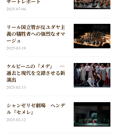
サートレポート
2025-07-04
リール国立管が反ユダヤ主
義の犠牲者への強烈なオマ
ージュ
2025-03-19
ケルビーニの『メデ』 ─
過去と現代を交錯させる新
演出
2025-02-13
シャンゼリゼ劇場 ヘンデ
ル『セメレ』
2025-02-12