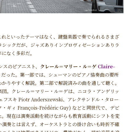
これといったテーマはなく、鍵盤楽器で奏でられるさまざ
ラシックだが、ジャズありインプロヴィゼーションありラ
年になく多彩だ。
ランスのピアニスト、
クレール＝マリー・ル＝ゲ
Claire-
トだった。第一部では、シューマンのピアノ協奏曲の要所
わかりやすく解説。第二部で解説済みの曲を通して聴く。
楽団。クレール＝マリー・ル＝ゲは、ニコラ・アンゲリッ
シェフスキ Piotr Anderszewski、アレクサンドル・タロー
・ギィ François-Frédéric Guy) などと同世代で、デビ
た。現在は演奏活動を続けながらも教育活動にシフトを変
い演奏とは言えず、オーケストラとの掛け合いも時折不確