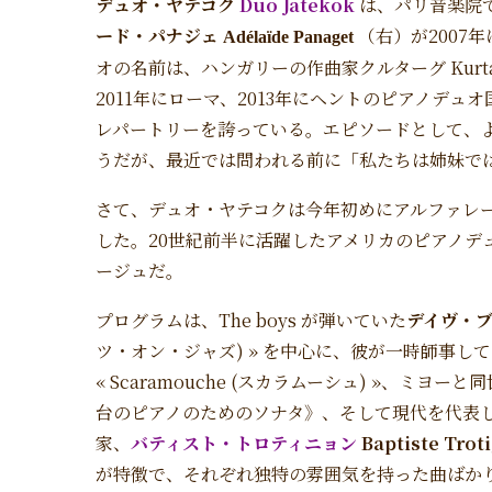
デュオ・ヤテコク
Duo Jatekok
は、パリ音楽院
ード・パナジェ
（右）が2007
Adélaïde Panaget
オの名前は、ハンガリーの作曲家クルターグ Kurtág 
2011年にローマ、2013年にヘントのピアノデ
レパートリーを誇っている。エピソードとして、
うだが、最近では問われる前に「私たちは姉妹で
さて、デュオ・ヤテコクは今年初めにアルファレーベル
した。20世紀前半に活躍したアメリカのピアノデュオ、The bo
ージュだ。
プログラムは、The boys が弾いていた
デイヴ・ブル
ツ・オン・ジャズ) » を中心に、彼が一時師事し
« Scaramouche (スカラムーシュ) »、ミヨーと
台のピアノのためのソナタ》、そして現代を代表し
家、
バティスト・トロティニョン
Baptiste Tro
が特徴で、それぞれ独特の雰囲気を持った曲ばか