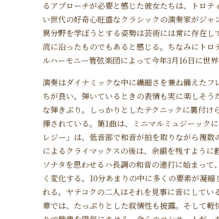
るアプローチが必要と感じた彼女たちは、トロテ
い世代の好奇心旺盛なクラシックの演奏家がジャ
異分野を学ぼうとする姿勢は芸術には常に存在し
流に沿ったものでもあると感じる。ちなみにトロ
ルハーモニー管弦楽団によって今年3月16日に世
演奏はダイナミックな中に繊細さを兼ね備えたフ
ちが良い。弾いているときの表情も実に楽しそう
な弾きぶり。しっかりとしたテクニックに裏付け
揮されている。第1曲は、ミニマルミュジーックに
レジー」は、低音部で和音が拍を取りながら複数
によるクライマックスの後は、余韻を残すように
ソナタを思わせるハ長調の和音の連打に始まって
く変化する。10分あまりの中に多くの要素が凝縮
れる。ヤテコクの二人はそれを見事に音にしてい
章では、たっぷりとした叙情性も披露。そして軽