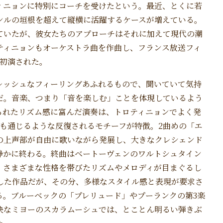
ィニョンに特別にコーチを受けたという。最近、とくに若
ンルの垣根を超えて縦横に活躍するケースが増えている。
ていたが、彼女たちのアプローチはそれに加えて現代の潮
ティニョンもオーケストラ曲を作曲し、フランス放送フィ
界初演された。
レッシュなフィーリングあふれるもので、聞いていて気持
だ。音楽、つまり「音を楽しむ」ことを体現しているよう
られたリズム感に富んだ演奏は、トロティニョンでよく発
も通じるような反復されるモチーフが特徴。2曲めの「エ
の上声部が自由に歌いながら発展し、大きなクレシェンド
静かに終わる。終曲はベートーヴェンのワルトシュタイン
、さまざまな性格を帯びたリズムやメロディが目まぐるし
した作品だが、その分、多様なスタイル感と表現が要求さ
る。ブルーベックの「プレリュード」やプーランクの第3楽
快なミヨーのスカラムーシュでは、とことん明るい弾きぶ