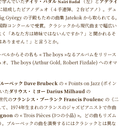
で学んでいた
ナイリ・バダル
（左）と
アデライ
Naïri Badal
年に結成したピアノデュオ（４手連弾、２台ピアノ）。デュ
György の子殿もための曲集 Jatekok から取られてる。
ュオ国際コンクールで受賞。クラシックから現代曲まで幅広い
よく「あなた方は姉妹ではないんですか？」と聞かれるそ
はありません！」と言うとか。
からその名も « The boys »なるアルバムをリリース
ys (Arthur Gold, Robert Fizdale) へのオマ
ーベック Dave Brubeck
の « Points on Jazz (ポイン
ていた
ダリウス・ミヨー Darius Milhaud
の
同世代の
フランシス・プーランク Francis Poulenc
の《二
て、1974年生まれのフランスのジャズピアニストで作曲
tignon
の « Trois Pièces (3つの小品) »。どの曲もリズム
り。ブルーベックの曲を演奏するにはクラシックとは異な