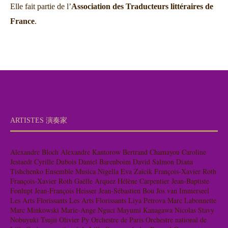
Elle fait partie de l’
Association des Traducteurs littéraires de
France
.
ARTISTES 演奏家
Alexandre Bloch
Alexandre Kantorow
Bertrand Chamayou
Caroline
Jestaedt
Cyrille Dubois
Daniel Barenboim
David Salmon
Diana
Tishchenko
Ensemble Musica Nigella
Eva Zaïcik
François-Xavier Roth
François-Xavier Roth
Gaëlle Arquez
Hélène Carpentier
Jean-Baptiste
Fonlupt
Jean-François Heisser
Jean-Sébastien Bou
Jos van Immerseel
Les Arts Florissants
Les Arts Florissants
Liya Petrova
Marc Labonnette
Marc Minkowski
Marie-Ange Nguci
Mayumi Kanagawa
Nicolas Stavy
Nobuyuki Tsujii
Olivier Py
Orchestre de Paris
Orchestre national de