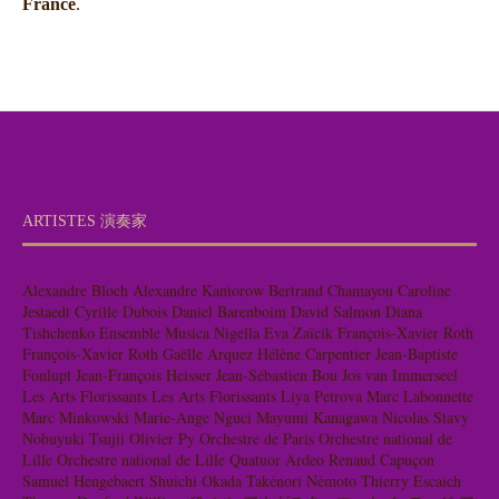
France
.
ARTISTES 演奏家
Alexandre Bloch
Alexandre Kantorow
Bertrand Chamayou
Caroline
Jestaedt
Cyrille Dubois
Daniel Barenboim
David Salmon
Diana
Tishchenko
Ensemble Musica Nigella
Eva Zaïcik
François-Xavier Roth
François-Xavier Roth
Gaëlle Arquez
Hélène Carpentier
Jean-Baptiste
Fonlupt
Jean-François Heisser
Jean-Sébastien Bou
Jos van Immerseel
Les Arts Florissants
Les Arts Florissants
Liya Petrova
Marc Labonnette
Marc Minkowski
Marie-Ange Nguci
Mayumi Kanagawa
Nicolas Stavy
Nobuyuki Tsujii
Olivier Py
Orchestre de Paris
Orchestre national de
Lille
Orchestre national de Lille
Quatuor Ardeo
Renaud Capuçon
Samuel Hengebaert
Shuichi Okada
Takénori Némoto
Thierry Escaich