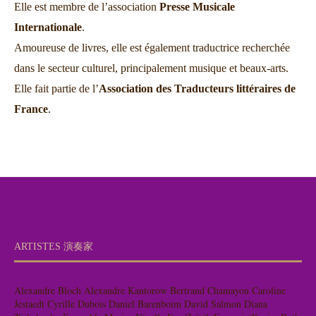
Elle est membre de l’association
Presse Musicale
Internationale
.
Amoureuse de livres, elle est également traductrice recherchée
dans le secteur culturel, principalement musique et beaux-arts.
Elle fait partie de l’
Association des Traducteurs littéraires de
France
.
ARTISTES 演奏家
Alexandre Bloch
Alexandre Kantorow
Bertrand Chamayou
Caroline
Jestaedt
Cyrille Dubois
Daniel Barenboim
David Salmon
Diana