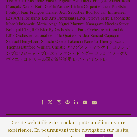
Tishchenko
Ensemble Musica Nigella
Eva Zaïcik
François-Xavier Roth
François-Xavier Roth
Gaëlle Arquez
Hélène Carpentier
Jean-Baptiste
Fonlupt
Jean-François Heisser
Jean-Sébastien Bou
Jos van Immerseel
Les Arts Florissants
Les Arts Florissants
Liya Petrova
Marc Labonnette
Marc Minkowski
Marie-Ange Nguci
Mayumi Kanagawa
Nicolas Stavy
Nobuyuki Tsujii
Olivier Py
Orchestre de Paris
Orchestre national de
Lille
Orchestre national de Lille
Quatuor Ardeo
Renaud Capuçon
Samuel Hengebaert
Shuichi Okada
Takénori Némoto
Thierry Escaich
Thomas Dunford
William Christie
アウグスタ・マッケイ=ロッジ
ア
ンブロワジーヌ・ブレ
ステファン・ドゥグー
フランソワ＝グザ
ヴィエ・ロト
リール国立管弦楽団
レア・デザンドレ
Ce site web utilise des cookies pour améliorer votre
Qui sommes-nous ?
Contact
Lettre d’information
expérience. En poursuivant votre navigation sur le site,
Copyright © 2020 Vivace-Cantabile.com - Tous droits réservés