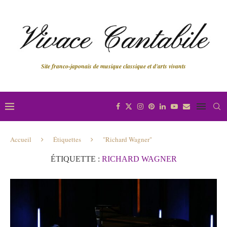
Site franco-japonais de musique classique et d'arts vivants
Accueil
Étiquettes
"Richard Wagner"
ÉTIQUETTE :
RICHARD WAGNER