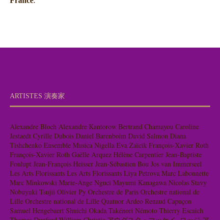
France
.
ARTISTES 演奏家
Alexandre Bloch
Alexandre Kantorow
Bertrand Chamayou
Caroline
Jestaedt
Cyrille Dubois
Daniel Barenboim
David Salmon
Diana
Tishchenko
Ensemble Musica Nigella
Eva Zaïcik
François-Xavier Roth
François-Xavier Roth
Gaëlle Arquez
Hélène Carpentier
Jean-Baptiste
Fonlupt
Jean-François Heisser
Jean-Sébastien Bou
Jos van Immerseel
Les Arts Florissants
Les Arts Florissants
Liya Petrova
Marc Labonnette
Marc Minkowski
Marie-Ange Nguci
Mayumi Kanagawa
Nicolas Stavy
Nobuyuki Tsujii
Olivier Py
Orchestre de Paris
Orchestre national de
Lille
Orchestre national de Lille
Quatuor Ardeo
Renaud Capuçon
Samuel Hengebaert
Shuichi Okada
Takénori Némoto
Thierry Escaich
Thomas Dunford
William Christie
アウグスタ・マッケイ=ロッジ
ア