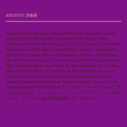
ARTISTES 演奏家
Alexandre Bloch
Alexandre Kantorow
Bertrand Chamayou
Caroline
Jestaedt
Cyrille Dubois
Daniel Barenboim
David Salmon
Diana
Tishchenko
Ensemble Musica Nigella
Eva Zaïcik
François-Xavier Roth
François-Xavier Roth
Gaëlle Arquez
Hélène Carpentier
Jean-Baptiste
Fonlupt
Jean-François Heisser
Jean-Sébastien Bou
Jos van Immerseel
Les Arts Florissants
Les Arts Florissants
Liya Petrova
Marc Labonnette
Marc Minkowski
Marie-Ange Nguci
Mayumi Kanagawa
Nicolas Stavy
Nobuyuki Tsujii
Olivier Py
Orchestre de Paris
Orchestre national de
Lille
Orchestre national de Lille
Quatuor Ardeo
Renaud Capuçon
Samuel Hengebaert
Shuichi Okada
Takénori Némoto
Thierry Escaich
Thomas Dunford
William Christie
アウグスタ・マッケイ=ロッジ
ア
ンブロワジーヌ・ブレ
ステファン・ドゥグー
フランソワ＝グザ
ヴィエ・ロト
リール国立管弦楽団
レア・デザンドレ