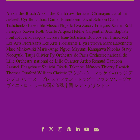
Alexandre Bloch
Alexandre Kantorow
Bertrand Chamayou
Caroline
Jestaedt
Cyrille Dubois
Daniel Barenboim
David Salmon
Diana
Tishchenko
Ensemble Musica Nigella
Eva Zaïcik
François-Xavier Roth
François-Xavier Roth
Gaëlle Arquez
Hélène Carpentier
Jean-Baptiste
Fonlupt
Jean-François Heisser
Jean-Sébastien Bou
Jos van Immerseel
Les Arts Florissants
Les Arts Florissants
Liya Petrova
Marc Labonnette
Marc Minkowski
Marie-Ange Nguci
Mayumi Kanagawa
Nicolas Stavy
Nobuyuki Tsujii
Olivier Py
Orchestre de Paris
Orchestre national de
Lille
Orchestre national de Lille
Quatuor Ardeo
Renaud Capuçon
Samuel Hengebaert
Shuichi Okada
Takénori Némoto
Thierry Escaich
Thomas Dunford
William Christie
アウグスタ・マッケイ=ロッジ
ア
ンブロワジーヌ・ブレ
ステファン・ドゥグー
フランソワ＝グザ
ヴィエ・ロト
リール国立管弦楽団
レア・デザンドレ