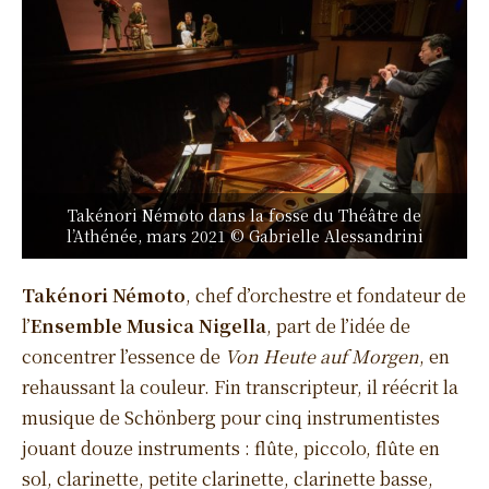
Takénori Némoto dans la fosse du Théâtre de
l’Athénée, mars 2021 © Gabrielle Alessandrini
Takénori Némoto
, chef d’orchestre et fondateur de
l’
Ensemble Musica Nigella
, part de l’idée de
concentrer l’essence de
Von Heute auf Morgen
, en
rehaussant la couleur. Fin transcripteur, il réécrit la
musique de Schönberg pour cinq instrumentistes
jouant douze instruments : flûte, piccolo, flûte en
sol, clarinette, petite clarinette, clarinette basse,