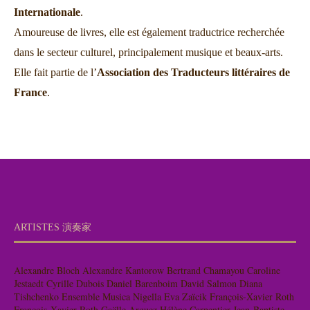
Internationale
.
Amoureuse de livres, elle est également traductrice recherchée
dans le secteur culturel, principalement musique et beaux-arts.
Elle fait partie de l’
Association des Traducteurs littéraires de
France
.
ARTISTES 演奏家
Alexandre Bloch
Alexandre Kantorow
Bertrand Chamayou
Caroline
Jestaedt
Cyrille Dubois
Daniel Barenboim
David Salmon
Diana
Tishchenko
Ensemble Musica Nigella
Eva Zaïcik
François-Xavier Roth
François-Xavier Roth
Gaëlle Arquez
Hélène Carpentier
Jean-Baptiste