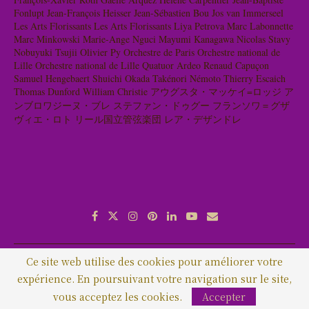
Fonlupt
Jean-François Heisser
Jean-Sébastien Bou
Jos van Immerseel
Les Arts Florissants
Les Arts Florissants
Liya Petrova
Marc Labonnette
Marc Minkowski
Marie-Ange Nguci
Mayumi Kanagawa
Nicolas Stavy
Nobuyuki Tsujii
Olivier Py
Orchestre de Paris
Orchestre national de
Lille
Orchestre national de Lille
Quatuor Ardeo
Renaud Capuçon
Samuel Hengebaert
Shuichi Okada
Takénori Némoto
Thierry Escaich
Thomas Dunford
William Christie
アウグスタ・マッケイ=ロッジ
ア
ンブロワジーヌ・ブレ
ステファン・ドゥグー
フランソワ＝グザ
ヴィエ・ロト
リール国立管弦楽団
レア・デザンドレ
Ce site web utilise des cookies pour améliorer votre
Qui sommes-nous ?
Contact
Lettre d’information
expérience. En poursuivant votre navigation sur le site,
Copyright © 2020 Vivace-Cantabile.com - Tous droits réservés
vous acceptez les cookies.
Accepter