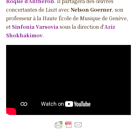
Roque d’Anthéron
. Il partagera des œuvres
concertantes de Liszt avec
Nelson Goerner
, son
professeur à la Haute École de Musique de Genève,
et
Sinfonia Varsovia
sous la direction d’
Aziz
Shokhakimov
.