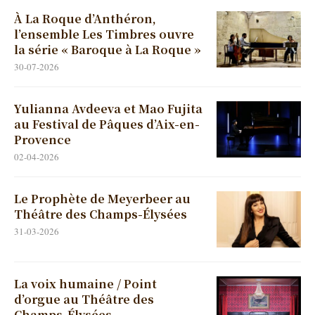
À La Roque d’Anthéron,
l’ensemble Les Timbres ouvre
la série « Baroque à La Roque »
30-07-2026
Yulianna Avdeeva et Mao Fujita
au Festival de Pâques d’Aix-en-
Provence
02-04-2026
Le Prophète de Meyerbeer au
Théâtre des Champs-Élysées
31-03-2026
La voix humaine / Point
d’orgue au Théâtre des
Champs-Élysées