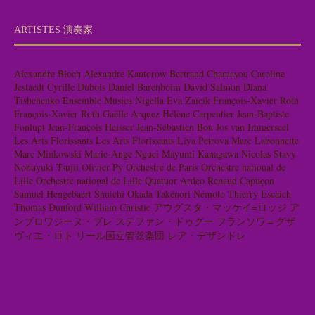
ARTISTES 演奏家
Alexandre Bloch
Alexandre Kantorow
Bertrand Chamayou
Caroline
Jestaedt
Cyrille Dubois
Daniel Barenboim
David Salmon
Diana
Tishchenko
Ensemble Musica Nigella
Eva Zaïcik
François-Xavier Roth
François-Xavier Roth
Gaëlle Arquez
Hélène Carpentier
Jean-Baptiste
Fonlupt
Jean-François Heisser
Jean-Sébastien Bou
Jos van Immerseel
Les Arts Florissants
Les Arts Florissants
Liya Petrova
Marc Labonnette
Marc Minkowski
Marie-Ange Nguci
Mayumi Kanagawa
Nicolas Stavy
Nobuyuki Tsujii
Olivier Py
Orchestre de Paris
Orchestre national de
Lille
Orchestre national de Lille
Quatuor Ardeo
Renaud Capuçon
Samuel Hengebaert
Shuichi Okada
Takénori Némoto
Thierry Escaich
Thomas Dunford
William Christie
アウグスタ・マッケイ=ロッジ
ア
ンブロワジーヌ・ブレ
ステファン・ドゥグー
フランソワ＝グザ
ヴィエ・ロト
リール国立管弦楽団
レア・デザンドレ