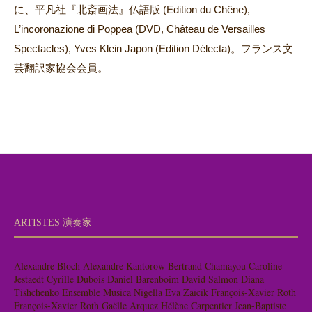
に、平凡社『北斎画法』仏語版 (Edition du Chêne),
L’incoronazione di Poppea (DVD, Château de Versailles
Spectacles), Yves Klein Japon (Edition Délecta)。フランス文
芸翻訳家協会会員。
ARTISTES 演奏家
Alexandre Bloch
Alexandre Kantorow
Bertrand Chamayou
Caroline
Jestaedt
Cyrille Dubois
Daniel Barenboim
David Salmon
Diana
Tishchenko
Ensemble Musica Nigella
Eva Zaïcik
François-Xavier Roth
François-Xavier Roth
Gaëlle Arquez
Hélène Carpentier
Jean-Baptiste