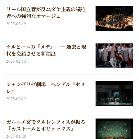
リール国立管が反ユダヤ主義の犠牲
者への強烈なオマージュ
2025-03-19
ケルビーニの『メデ』 ─ 過去と現
代を交錯させる新演出
2025-02-13
シャンゼリゼ劇場 ヘンデル『セメ
レ』
2025-02-12
ガルニエ宮でクルレンツィスが振る
『カストールとポリュックス』
2025-01-28