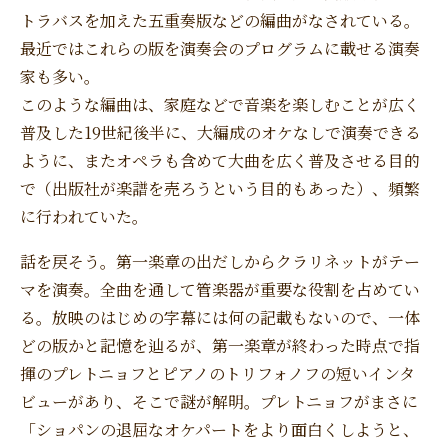
トラバスを加えた五重奏版などの編曲がなされている。
最近ではこれらの版を演奏会のプログラムに載せる演奏
家も多い。
このような編曲は、家庭などで音楽を楽しむことが広く
普及した19世紀後半に、大編成のオケなしで演奏できる
ように、またオペラも含めて大曲を広く普及させる目的
で（出版社が楽譜を売ろうという目的もあった）、頻繁
に行われていた。
話を戻そう。第一楽章の出だしからクラリネットがテー
マを演奏。全曲を通して管楽器が重要な役割を占めてい
る。放映のはじめの字幕には何の記載もないので、一体
どの版かと記憶を辿るが、第一楽章が終わった時点で指
揮のプレトニョフとピアノのトリフォノフの短いインタ
ビューがあり、そこで謎が解明。プレトニョフがまさに
「ショパンの退屈なオケパートをより面白くしようと、