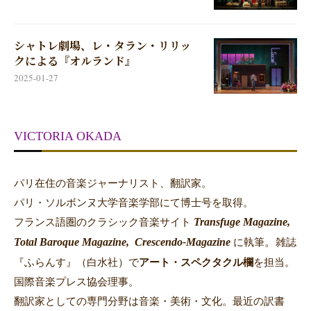
シャトレ劇場、レ・タラン・リリッ
クによる『オルランド』
2025-01-27
VICTORIA OKADA
パリ在住の音楽ジャーナリスト、翻訳家。
パリ・ソルボンヌ大学音楽学部にて博士号を取得。
Transfuge Magazine,
フランス語圏のクラシック音楽サイト
Total Baroque Magazine,
Crescendo-Magazine
。
に執筆
雑誌
『ふらんす』（白水社）で
アート・スペクタクル欄
を担当。
国際音楽プレス協会理事。
翻訳家としての専門分野は音楽・美術・文化。最近の訳書