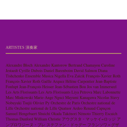
ARTISTES 演奏家
Alexandre Bloch
Alexandre Kantorow
Bertrand Chamayou
Caroline
Jestaedt
Cyrille Dubois
Daniel Barenboim
David Salmon
Diana
Tishchenko
Ensemble Musica Nigella
Eva Zaïcik
François-Xavier Roth
François-Xavier Roth
Gaëlle Arquez
Hélène Carpentier
Jean-Baptiste
Fonlupt
Jean-François Heisser
Jean-Sébastien Bou
Jos van Immerseel
Les Arts Florissants
Les Arts Florissants
Liya Petrova
Marc Labonnette
Marc Minkowski
Marie-Ange Nguci
Mayumi Kanagawa
Nicolas Stavy
Nobuyuki Tsujii
Olivier Py
Orchestre de Paris
Orchestre national de
Lille
Orchestre national de Lille
Quatuor Ardeo
Renaud Capuçon
Samuel Hengebaert
Shuichi Okada
Takénori Némoto
Thierry Escaich
Thomas Dunford
William Christie
アウグスタ・マッケイ=ロッジ
ア
ンブロワジーヌ・ブレ
ステファン・ドゥグー
フランソワ＝グザ