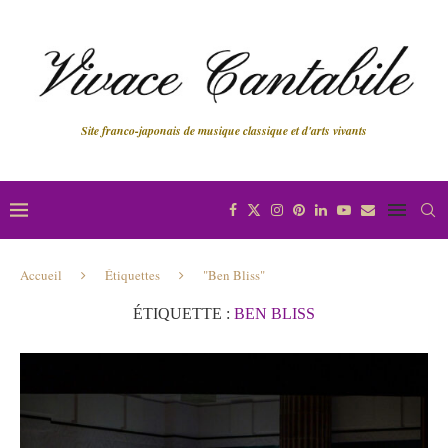
Site franco-japonais de musique classique et d'arts vivants
Accueil
Étiquettes
"Ben Bliss"
ÉTIQUETTE :
BEN BLISS