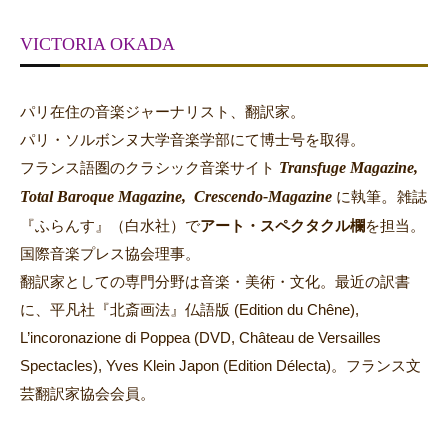
VICTORIA OKADA
パリ在住の音楽ジャーナリスト、翻訳家。
パリ・ソルボンヌ大学音楽学部にて博士号を取得。
Transfuge Magazine,
フランス語圏のクラシック音楽サイト
Total Baroque Magazine,
Crescendo-Magazine
。
に執筆
雑誌
『ふらんす』（白水社）で
アート・スペクタクル欄
を担当。
国際音楽プレス協会理事。
翻訳家としての専門分野は音楽・美術・文化。最近の訳書
に、平凡社『北斎画法』仏語版 (Edition du Chêne),
L’incoronazione di Poppea (DVD, Château de Versailles
Spectacles), Yves Klein Japon (Edition Délecta)。フランス文
芸翻訳家協会会員。