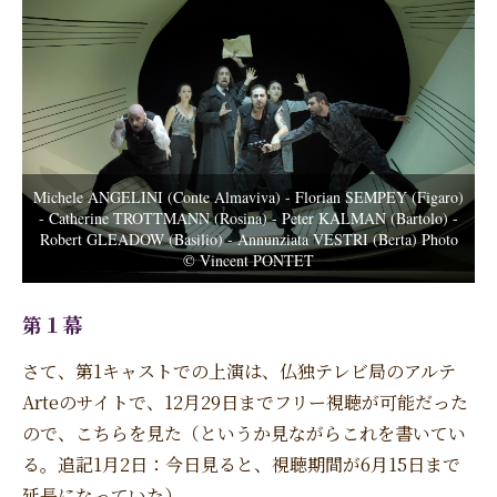
Michele ANGELINI (Conte Almaviva) - Florian SEMPEY (Figaro)
- Catherine TROTTMANN (Rosina) - Peter KALMAN (Bartolo) -
Robert GLEADOW (Basilio) - Annunziata VESTRI (Berta) Photo
© Vincent PONTET
第１幕
さて、第1キャストでの上演は、仏独テレビ局のアルテ
Arteのサイトで、12月29日までフリー視聴が可能だった
ので、こちらを見た（というか見ながらこれを書いてい
る。追記1月2日：今日見ると、視聴期間が6月15日まで
延長になっていた）。