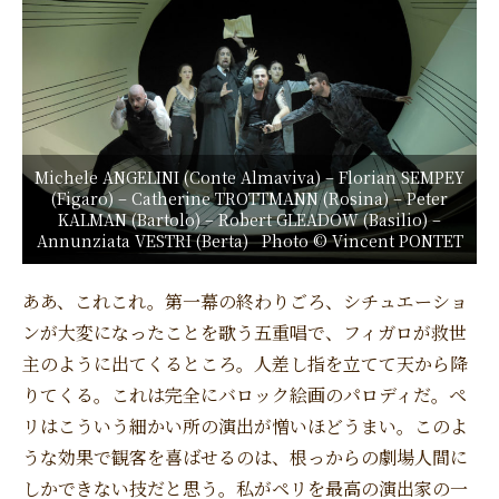
Michele ANGELINI (Conte Almaviva) – Florian SEMPEY
(Figaro) – Catherine TROTTMANN (Rosina) – Peter
KALMAN (Bartolo) – Robert GLEADOW (Basilio) –
Annunziata VESTRI (Berta) Photo © Vincent PONTET
ああ、これこれ。第一幕の終わりごろ、シチュエーショ
ンが大変になったことを歌う五重唱で、フィガロが救世
主のように出てくるところ。人差し指を立てて天から降
りてくる。これは完全にバロック絵画のパロディだ。ペ
リはこういう細かい所の演出が憎いほどうまい。このよ
うな効果で観客を喜ばせるのは、根っからの劇場人間に
しかできない技だと思う。私がペリを最高の演出家の一