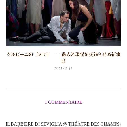
ケルビーニの『メデ』 ─ 過去と現代を交錯させる新演
出
2025-02-13
1 COMMENTAIRE
IL BARBIERE DI SEVIGLIA @ THÉÂTRE DES CHAMPS
RÉPONDRE