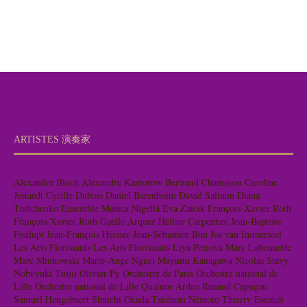
ARTISTES 演奏家
Alexandre Bloch
Alexandre Kantorow
Bertrand Chamayou
Caroline
Jestaedt
Cyrille Dubois
Daniel Barenboim
David Salmon
Diana
Tishchenko
Ensemble Musica Nigella
Eva Zaïcik
François-Xavier Roth
François-Xavier Roth
Gaëlle Arquez
Hélène Carpentier
Jean-Baptiste
Fonlupt
Jean-François Heisser
Jean-Sébastien Bou
Jos van Immerseel
Les Arts Florissants
Les Arts Florissants
Liya Petrova
Marc Labonnette
Marc Minkowski
Marie-Ange Nguci
Mayumi Kanagawa
Nicolas Stavy
Nobuyuki Tsujii
Olivier Py
Orchestre de Paris
Orchestre national de
Lille
Orchestre national de Lille
Quatuor Ardeo
Renaud Capuçon
Samuel Hengebaert
Shuichi Okada
Takénori Némoto
Thierry Escaich