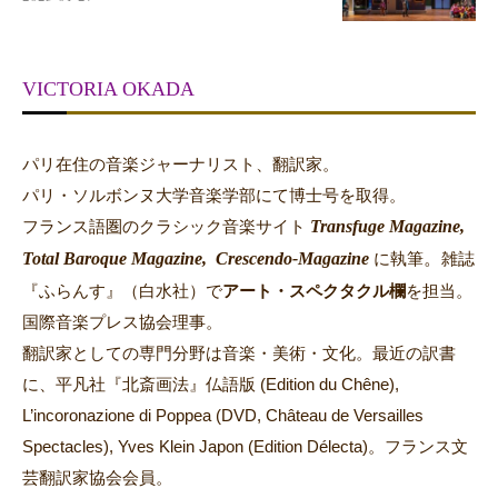
VICTORIA OKADA
パリ在住の音楽ジャーナリスト、翻訳家。
パリ・ソルボンヌ大学音楽学部にて博士号を取得。
Transfuge Magazine,
フランス語圏のクラシック音楽サイト
Total Baroque Magazine,
Crescendo-Magazine
。
に執筆
雑誌
『ふらんす』（白水社）で
アート・スペクタクル欄
を担当。
国際音楽プレス協会理事。
翻訳家としての専門分野は音楽・美術・文化。最近の訳書
に、平凡社『北斎画法』仏語版 (Edition du Chêne),
L’incoronazione di Poppea (DVD, Château de Versailles
Spectacles), Yves Klein Japon (Edition Délecta)。フランス文
芸翻訳家協会会員。