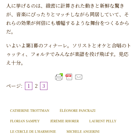
人に挙げるのは、緻密に計算された動きと新鮮な驚き
が、音楽にぴったりとマッチしながら同居していて、そ
れらの効果が何倍にも増幅するような舞台をつくるから
だ。
いよいよ第1幕のフィナーレ。ソリストとオケと合唱のト
ゥッティ、フォルテでみんなが楽譜を投げ飛ばす。見応
え十分。
ページ:
1
2
3
CATHERINE TROTTMAN
ÉLÉONORE PANCRAZI
FLORIAN SAMPEY
JÉRÉMIE RHORER
LAURENT PELLY
LE CERCLE DE L'HARMONIE
MICHELE ANGERINI