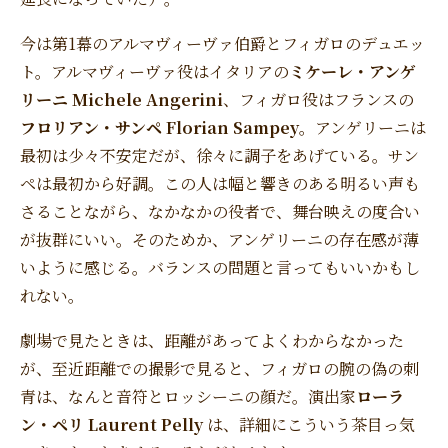
今は第1幕のアルマヴィーヴァ伯爵とフィガロのデュエッ
ト。アルマヴィーヴァ役はイタリアの
ミケーレ・アンゲ
リーニ Michele Angerini
、フィガロ役はフランスの
フロリアン・サンペ Florian Sampey
。アンゲリーニは
最初は少々不安定だが、徐々に調子をあげている。サン
ペは最初から好調。この人は幅と響きのある明るい声も
さることながら、なかなかの役者で、舞台映えの度合い
が抜群にいい。そのためか、アンゲリーニの存在感が薄
いように感じる。バランスの問題と言ってもいいかもし
れない。
劇場で見たときは、距離があってよくわからなかった
が、至近距離での撮影で見ると、フィガロの腕の偽の刺
青は、なんと音符とロッシーニの顔だ。演出家
ローラ
ン・ペリ Laurent Pelly
は、詳細にこういう茶目っ気