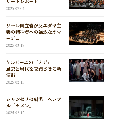
サートレポート
2025-07-04
リール国立管が反ユダヤ主
義の犠牲者への強烈なオマ
ージュ
2025-03-19
ケルビーニの『メデ』 ─
過去と現代を交錯させる新
演出
2025-02-13
シャンゼリゼ劇場 ヘンデ
ル『セメレ』
2025-02-12