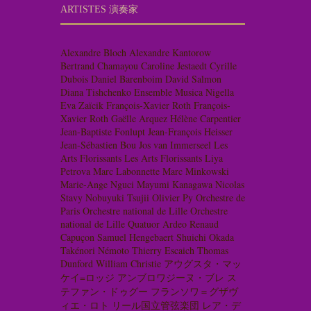
ARTISTES 演奏家
Alexandre Bloch
Alexandre Kantorow
Bertrand Chamayou
Caroline Jestaedt
Cyrille
Dubois
Daniel Barenboim
David Salmon
Diana Tishchenko
Ensemble Musica Nigella
Eva Zaïcik
François-Xavier Roth
François-
Xavier Roth
Gaëlle Arquez
Hélène Carpentier
Jean-Baptiste Fonlupt
Jean-François Heisser
Jean-Sébastien Bou
Jos van Immerseel
Les
Arts Florissants
Les Arts Florissants
Liya
Petrova
Marc Labonnette
Marc Minkowski
Marie-Ange Nguci
Mayumi Kanagawa
Nicolas
Stavy
Nobuyuki Tsujii
Olivier Py
Orchestre de
Paris
Orchestre national de Lille
Orchestre
national de Lille
Quatuor Ardeo
Renaud
Capuçon
Samuel Hengebaert
Shuichi Okada
Takénori Némoto
Thierry Escaich
Thomas
Dunford
William Christie
アウグスタ・マッ
ケイ=ロッジ
アンブロワジーヌ・ブレ
ス
テファン・ドゥグー
フランソワ＝グザヴ
ィエ・ロト
リール国立管弦楽団
レア・デ