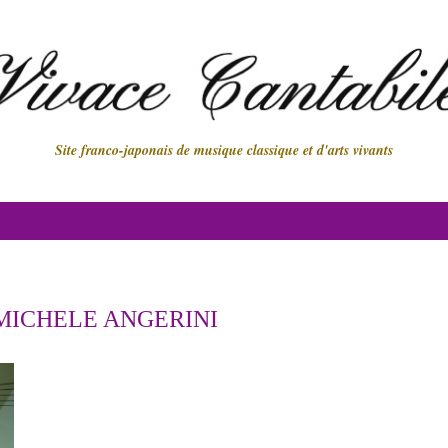
Site franco-japonais de musique classique et d'arts vivants
MICHELE ANGERINI