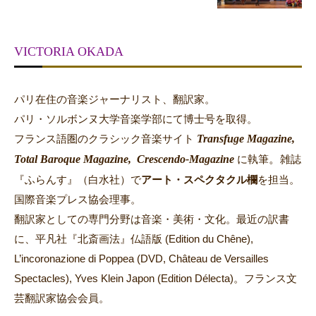
VICTORIA OKADA
パリ在住の音楽ジャーナリスト、翻訳家。
パリ・ソルボンヌ大学音楽学部にて博士号を取得。
Transfuge Magazine,
フランス語圏のクラシック音楽サイト
Total Baroque Magazine,
Crescendo-Magazine
。
に執筆
雑誌
『ふらんす』（白水社）で
アート・スペクタクル欄
を担当。
国際音楽プレス協会理事。
翻訳家としての専門分野は音楽・美術・文化。最近の訳書
に、平凡社『北斎画法』仏語版 (Edition du Chêne),
L’incoronazione di Poppea (DVD, Château de Versailles
Spectacles), Yves Klein Japon (Edition Délecta)。フランス文
芸翻訳家協会会員。