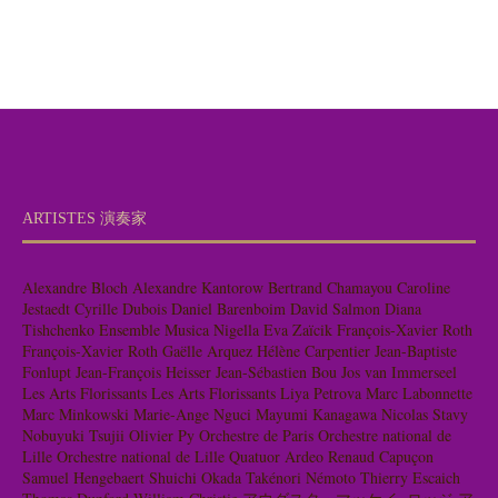
ARTISTES 演奏家
Alexandre Bloch
Alexandre Kantorow
Bertrand Chamayou
Caroline
Jestaedt
Cyrille Dubois
Daniel Barenboim
David Salmon
Diana
Tishchenko
Ensemble Musica Nigella
Eva Zaïcik
François-Xavier Roth
François-Xavier Roth
Gaëlle Arquez
Hélène Carpentier
Jean-Baptiste
Fonlupt
Jean-François Heisser
Jean-Sébastien Bou
Jos van Immerseel
Les Arts Florissants
Les Arts Florissants
Liya Petrova
Marc Labonnette
Marc Minkowski
Marie-Ange Nguci
Mayumi Kanagawa
Nicolas Stavy
Nobuyuki Tsujii
Olivier Py
Orchestre de Paris
Orchestre national de
Lille
Orchestre national de Lille
Quatuor Ardeo
Renaud Capuçon
Samuel Hengebaert
Shuichi Okada
Takénori Némoto
Thierry Escaich