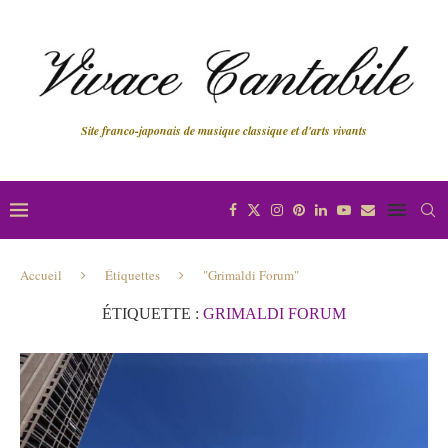
Site franco-japonais de musique classique et d'arts vivants
Accueil
Étiquettes
"Grimaldi Forum"
ÉTIQUETTE :
GRIMALDI FORUM