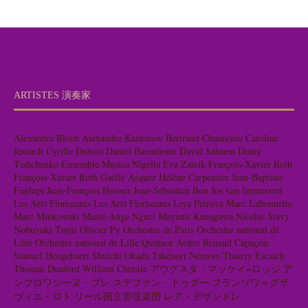
ARTISTES 演奏家
Alexandre Bloch
Alexandre Kantorow
Bertrand Chamayou
Caroline
Jestaedt
Cyrille Dubois
Daniel Barenboim
David Salmon
Diana
Tishchenko
Ensemble Musica Nigella
Eva Zaïcik
François-Xavier Roth
François-Xavier Roth
Gaëlle Arquez
Hélène Carpentier
Jean-Baptiste
Fonlupt
Jean-François Heisser
Jean-Sébastien Bou
Jos van Immerseel
Les Arts Florissants
Les Arts Florissants
Liya Petrova
Marc Labonnette
Marc Minkowski
Marie-Ange Nguci
Mayumi Kanagawa
Nicolas Stavy
Nobuyuki Tsujii
Olivier Py
Orchestre de Paris
Orchestre national de
Lille
Orchestre national de Lille
Quatuor Ardeo
Renaud Capuçon
Samuel Hengebaert
Shuichi Okada
Takénori Némoto
Thierry Escaich
Thomas Dunford
William Christie
アウグスタ・マッケイ=ロッジ
ア
ンブロワジーヌ・ブレ
ステファン・ドゥグー
フランソワ＝グザ
ヴィエ・ロト
リール国立管弦楽団
レア・デザンドレ