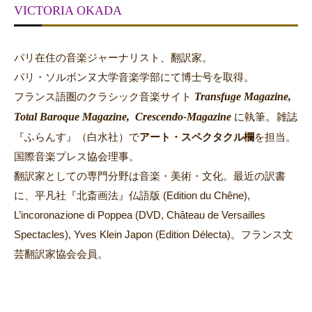
VICTORIA OKADA
パリ在住の音楽ジャーナリスト、翻訳家。
パリ・ソルボンヌ大学音楽学部にて博士号を取得。
Transfuge Magazine,
フランス語圏のクラシック音楽サイト
Total Baroque Magazine,
Crescendo-Magazine
。
に執筆
雑誌
『ふらんす』（白水社）で
アート・スペクタクル欄
を担当。
国際音楽プレス協会理事。
翻訳家としての専門分野は音楽・美術・文化。最近の訳書
に、平凡社『北斎画法』仏語版 (Edition du Chêne),
L’incoronazione di Poppea (DVD, Château de Versailles
Spectacles), Yves Klein Japon (Edition Délecta)。フランス文
芸翻訳家協会会員。