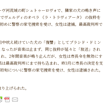
ーヴ河流域の町シュトゥーロヴォで、隣家の犬の鳴き声に
までヴェルディのオペラ 《ラ・トラヴィアータ》 の抜粋を
月初めに警察の家宅捜索を受け、女性は逮捕。最高裁判所で
日中吠え続けていた犬の「復讐」としてプラシド・ドミン
くなったが音楽は止まず、同じ抜粋が延々と「放送」され
出され、2年間音楽が鳴り止んだが、女性は市長令を無効にす
話は最高裁判所にまで持ち込まれ、昨3月に市長の決定を支
月初旬についに警察の家宅捜索を受け、女性は逮捕された。
取り上げられた。