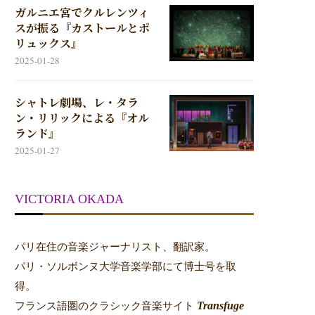
ガルニエ宮でクルレンツィ
スが振る『カストールとポ
リュックス』
2025-01-28
シャトレ劇場、レ・タラ
ン・リリックによる『オル
ランド』
2025-01-27
VICTORIA OKADA
パリ在住の音楽ジャーナリスト、翻訳家。
パリ・ソルボンヌ大学音楽学部にて博士号を取
パリのメトロ8号線の新年ビデオ
ベルギー 国家評議会が
得。
がちょっと凝っている件
場閉鎖令を取り消
Transfuge
フランス語圏のクラシック音楽サイト