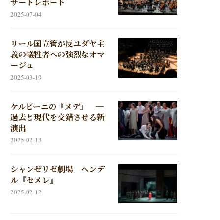
サートレポート
2025-07-04
リール国立管が反ユダヤ主
義の犠牲者への強烈なオマ
ージュ
2025-03-19
ケルビーニの『メデ』 ─
過去と現代を交錯させる新
演出
2025-02-13
シャンゼリゼ劇場 ヘンデ
ル『セメレ』
2025-02-12