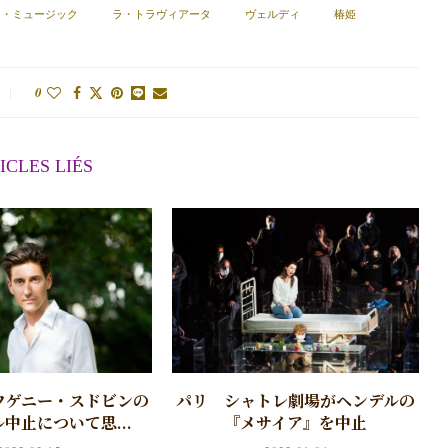
ス・ミュージック
ラ・トラヴィアータ
ヴェルディ
椿姫
0
ICLES LIÉS
 エフゲニー・スドビンの
パリ シャトレ劇場がヘンデルの
中止について思...
『メサイア』を中止