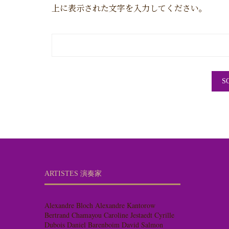
上に表示された文字を入力してください。
ARTISTES 演奏家
Alexandre Bloch
Alexandre Kantorow
Bertrand Chamayou
Caroline Jestaedt
Cyrille
Dubois
Daniel Barenboim
David Salmon