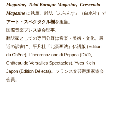
2022-01-02
2022-01-01
Magazine,
Total Baroque Magazine,
Crescendo-
Magazine
。
に執筆
雑誌『ふらんす』（白水社）で
アート・スペクタクル欄
を担当。
国際音楽プレス協会理事。
翻訳家としての専門分野は音楽・美術・文化。最
近の訳書に、平凡社『北斎画法』仏語版 (Edition
du Chêne), L’incoronazione di Poppea (DVD,
Château de Versailles Spectacles), Yves Klein
Japon (Edition Délecta)。フランス文芸翻訳家協会
会員。