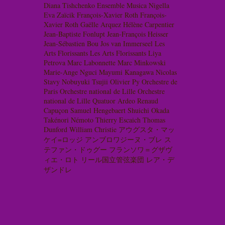
Diana Tishchenko
Ensemble Musica Nigella
Eva Zaïcik
François-Xavier Roth
François-
Xavier Roth
Gaëlle Arquez
Hélène Carpentier
Jean-Baptiste Fonlupt
Jean-François Heisser
Jean-Sébastien Bou
Jos van Immerseel
Les
Arts Florissants
Les Arts Florissants
Liya
Petrova
Marc Labonnette
Marc Minkowski
Marie-Ange Nguci
Mayumi Kanagawa
Nicolas
Stavy
Nobuyuki Tsujii
Olivier Py
Orchestre de
Paris
Orchestre national de Lille
Orchestre
national de Lille
Quatuor Ardeo
Renaud
Capuçon
Samuel Hengebaert
Shuichi Okada
Takénori Némoto
Thierry Escaich
Thomas
Dunford
William Christie
アウグスタ・マッ
ケイ=ロッジ
アンブロワジーヌ・ブレ
ス
テファン・ドゥグー
フランソワ＝グザヴ
ィエ・ロト
リール国立管弦楽団
レア・デ
ザンドレ