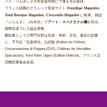
パリ・ソルボンヌ大学音楽学部にて博士号を取得。
Transfuge Magazine,
フランス語圏のクラシック音楽サイト
Total Baroque Magazine,
Crescendo-Magazine
。
に執筆
雑誌
『ふらんす』（白水社）で
アート・スペクタクル欄
を担当。
国際音楽プレス協会理事。
翻訳家としての専門分野は音楽・美術・文化。最近の訳書
に、平凡社『北斎画法』仏語版 (Edition du Chêne),
L’incoronazione di Poppea (DVD, Château de Versailles
Spectacles), Yves Klein Japon (Edition Délecta)。フランス文
芸翻訳家協会会員。