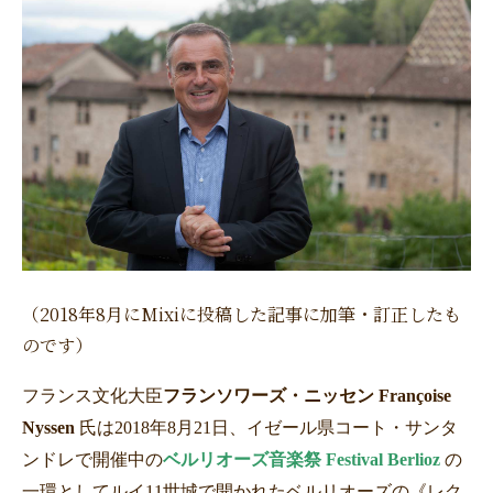
（2018年8月にMixiに投稿した記事に加筆・訂正したも
のです）
フランス文化大臣
フランソワーズ・ニッセン Françoise
Nyssen
氏は
2018
年
8
月
21
日、イゼール県コート・サンタ
ンドレで開催中の
ベルリオーズ音楽祭
Festival Berlioz
の
一環としてルイ
11
世城で開かれたベルリオーズの《レク