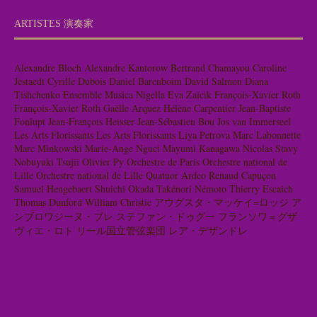
ARTISTES 演奏家
Alexandre Bloch
Alexandre Kantorow
Bertrand Chamayou
Caroline
Jestaedt
Cyrille Dubois
Daniel Barenboim
David Salmon
Diana
Tishchenko
Ensemble Musica Nigella
Eva Zaïcik
François-Xavier Roth
François-Xavier Roth
Gaëlle Arquez
Hélène Carpentier
Jean-Baptiste
Fonlupt
Jean-François Heisser
Jean-Sébastien Bou
Jos van Immerseel
Les Arts Florissants
Les Arts Florissants
Liya Petrova
Marc Labonnette
Marc Minkowski
Marie-Ange Nguci
Mayumi Kanagawa
Nicolas Stavy
Nobuyuki Tsujii
Olivier Py
Orchestre de Paris
Orchestre national de
Lille
Orchestre national de Lille
Quatuor Ardeo
Renaud Capuçon
Samuel Hengebaert
Shuichi Okada
Takénori Némoto
Thierry Escaich
Thomas Dunford
William Christie
アウグスタ・マッケイ=ロッジ
ア
ンブロワジーヌ・ブレ
ステファン・ドゥグー
フランソワ＝グザ
ヴィエ・ロト
リール国立管弦楽団
レア・デザンドレ