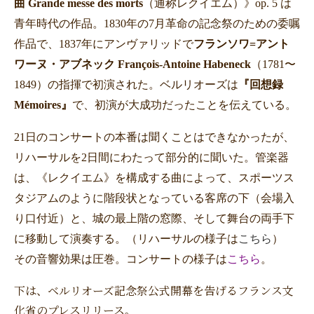
曲
Grande messe des morts
（通称レクイエム）》
op. 5
は
青年時代の作品。
1830
年の
7
月革命の記念祭のための委嘱
作品で、
1837
年にアンヴァリッドで
フランソワ
=
アント
ワーヌ・アブネック François-Antoine Habeneck
（
1781
〜
1849
）の指揮で初演された。ベルリオーズは
『
回想録
Mémoires
』
で、初演が大成功だったことを伝えている。
21日のコンサートの本番は聞くことはできなかったが、
リハーサルを
2
日間にわたって部分的に聞いた。管楽器
は、《レクイエム》を構成する曲によって、スポーツス
タジアムのように階段状となっている客席の下（会場入
り口付近）と、城の最上階の窓際、そして舞台の両手下
に移動して演奏する。（リハーサルの様子は
こちら
）
その音響効果は圧巻。コンサートの様子は
こちら
。
下は、ベルリオーズ記念祭公式開幕を告げるフランス文
化省のプレスリリース。