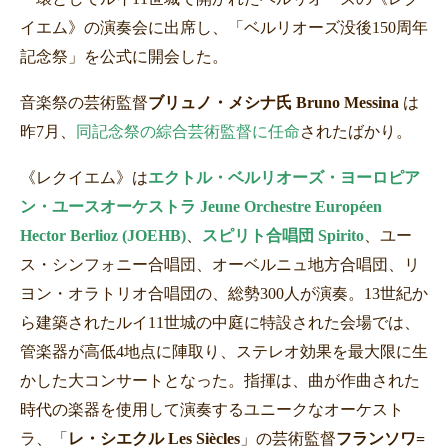
イエム》の演奏会に出席し、「ベルリオーズ没後
150
周年
記念祭」を公式に開会した。
音楽祭の芸術監督
ブリュノ・メシナ氏 Bruno Messina
は
昨
7
月、
同記念祭の綜合芸術監督に任命
されたばかり。
《レクイエム》は
エクトル・ベルリオーズ・ヨーロピア
ン・ユースオーケストラ Jeune Orchestre Européen
Hector Berlioz (JOEHB)
、
スピリト合唱団 Spirito
、ユー
ス・シンフォニー合唱団、オーベルニュ地方合唱団、リ
ヨン・オラトリオ合唱団の、総勢
300
人が演奏。
13
世紀か
ら建築されたルイ
11
世城の中庭に特設された会場では、
管楽器が高低
4
地点に陣取り、ステレオ効果を最大限に生
かした大コンサートとなった。指揮は、曲が作曲された
時代の楽器を使用して演奏するユニークなオーケスト
ラ、「
レ・シエクル Les Siècles
」の芸術監督
フランソワ
=