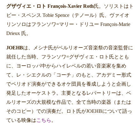
グザヴィエ・ロト François-Xavier Roth
氏。ソリストはト
ビー・スペンス Tobie Spence（テノール）氏、ヴァイオ
リンソロはフランソワ
=
マリー・ドリユー François-Marie
Drieux 氏。
JOEHB
は、メシナ氏がベルリオーズ音楽祭の音楽監督に
就任した当時、フランソワ
=
グザヴィエ・ロト氏ととも
に、ヨーロッパ中からハイレベルの若い音楽家を集め
て、レ・シエクルの「コーチ」のもと、アカデミー形式
でペリオド演奏ができるオケ団員を養成しようと企画し
発足したオーケストラ。主要となるレパートリーは、ベ
ルリオーズの大規模な作品で、全て当時の楽器（または
そのコピー）での演奏だ。ロト氏がJOEHBについて語っ
ている映像は
こちら
。