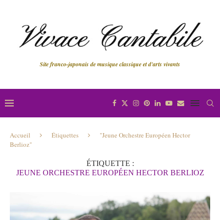
Site franco-japonais de musique classique et d'arts vivants
Accueil
Étiquettes
"Jeune Orchestre Européen Hector
Berlioz"
ÉTIQUETTE :
JEUNE ORCHESTRE EUROPÉEN HECTOR BERLIOZ