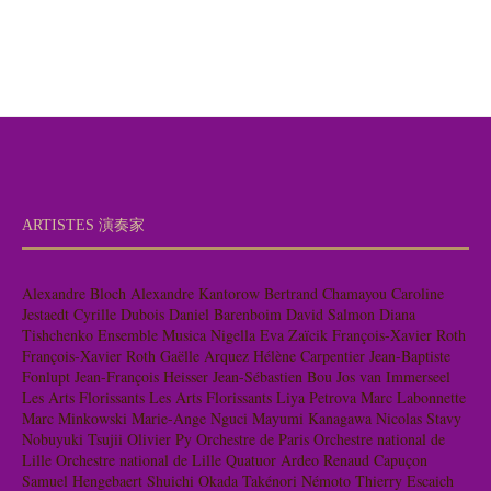
ARTISTES 演奏家
Alexandre Bloch
Alexandre Kantorow
Bertrand Chamayou
Caroline
Jestaedt
Cyrille Dubois
Daniel Barenboim
David Salmon
Diana
Tishchenko
Ensemble Musica Nigella
Eva Zaïcik
François-Xavier Roth
François-Xavier Roth
Gaëlle Arquez
Hélène Carpentier
Jean-Baptiste
Fonlupt
Jean-François Heisser
Jean-Sébastien Bou
Jos van Immerseel
Les Arts Florissants
Les Arts Florissants
Liya Petrova
Marc Labonnette
Marc Minkowski
Marie-Ange Nguci
Mayumi Kanagawa
Nicolas Stavy
Nobuyuki Tsujii
Olivier Py
Orchestre de Paris
Orchestre national de
Lille
Orchestre national de Lille
Quatuor Ardeo
Renaud Capuçon
Samuel Hengebaert
Shuichi Okada
Takénori Némoto
Thierry Escaich