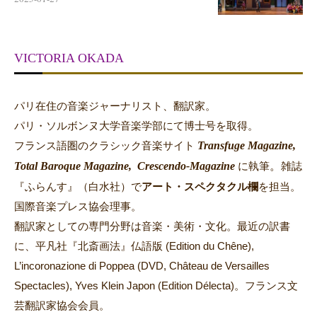
VICTORIA OKADA
パリ在住の音楽ジャーナリスト、翻訳家。
パリ・ソルボンヌ大学音楽学部にて博士号を取得。
Transfuge Magazine,
フランス語圏のクラシック音楽サイト
Total Baroque Magazine,
Crescendo-Magazine
。
に執筆
雑誌
『ふらんす』（白水社）で
アート・スペクタクル欄
を担当。
国際音楽プレス協会理事。
翻訳家としての専門分野は音楽・美術・文化。最近の訳書
に、平凡社『北斎画法』仏語版 (Edition du Chêne),
L’incoronazione di Poppea (DVD, Château de Versailles
Spectacles), Yves Klein Japon (Edition Délecta)。フランス文
芸翻訳家協会会員。