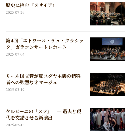
歴史に挑む『メサイア』
2025-07-29
第4回「エトワール・デュ・クラシッ
ク」ガラコンサートレポート
2025-07-04
リール国立管が反ユダヤ主義の犠牲
者への強烈なオマージュ
2025-03-19
ケルビーニの『メデ』 ─ 過去と現
代を交錯させる新演出
2025-02-13