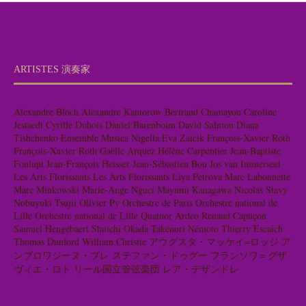
ARTISTES 演奏家
Alexandre Bloch
Alexandre Kantorow
Bertrand Chamayou
Caroline
Jestaedt
Cyrille Dubois
Daniel Barenboim
David Salmon
Diana
Tishchenko
Ensemble Musica Nigella
Eva Zaïcik
François-Xavier Roth
François-Xavier Roth
Gaëlle Arquez
Hélène Carpentier
Jean-Baptiste
Fonlupt
Jean-François Heisser
Jean-Sébastien Bou
Jos van Immerseel
Les Arts Florissants
Les Arts Florissants
Liya Petrova
Marc Labonnette
Marc Minkowski
Marie-Ange Nguci
Mayumi Kanagawa
Nicolas Stavy
Nobuyuki Tsujii
Olivier Py
Orchestre de Paris
Orchestre national de
Lille
Orchestre national de Lille
Quatuor Ardeo
Renaud Capuçon
Samuel Hengebaert
Shuichi Okada
Takénori Némoto
Thierry Escaich
Thomas Dunford
William Christie
アウグスタ・マッケイ=ロッジ
ア
ンブロワジーヌ・ブレ
ステファン・ドゥグー
フランソワ＝グザ
ヴィエ・ロト
リール国立管弦楽団
レア・デザンドレ