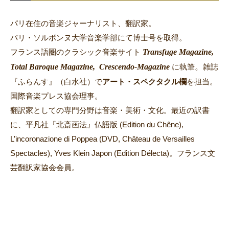
パリ在住の音楽ジャーナリスト、翻訳家。
パリ・ソルボンヌ大学音楽学部にて博士号を取得。
Transfuge Magazine,
フランス語圏のクラシック音楽サイト
Total Baroque Magazine,
Crescendo-Magazine
。
に執筆
雑誌
『ふらんす』（白水社）で
アート・スペクタクル欄
を担当。
国際音楽プレス協会理事。
翻訳家としての専門分野は音楽・美術・文化。最近の訳書
に、平凡社『北斎画法』仏語版 (Edition du Chêne),
L’incoronazione di Poppea (DVD, Château de Versailles
Spectacles), Yves Klein Japon (Edition Délecta)。フランス文
芸翻訳家協会会員。